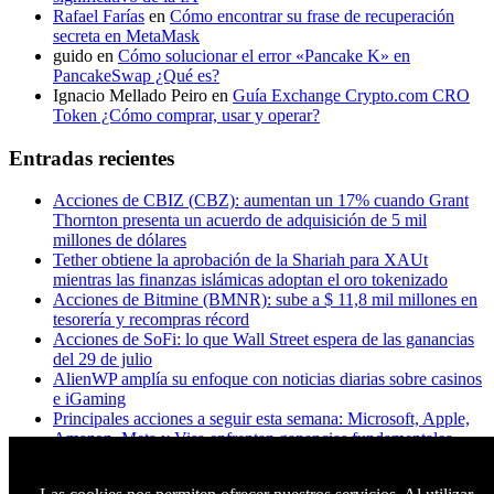
Rafael Farías
en
Cómo encontrar su frase de recuperación
secreta en MetaMask
guido
en
Cómo solucionar el error «Pancake K» en
PancakeSwap ¿Qué es?
Ignacio Mellado Peiro
en
Guía Exchange Crypto.com CRO
Token ¿Cómo comprar, usar y operar?
Entradas recientes
Acciones de CBIZ (CBZ): aumentan un 17% cuando Grant
Thornton presenta un acuerdo de adquisición de 5 mil
millones de dólares
Tether obtiene la aprobación de la Shariah para XAUt
mientras las finanzas islámicas adoptan el oro tokenizado
Acciones de Bitmine (BMNR): sube a $ 11,8 mil millones en
tesorería y recompras récord
Acciones de SoFi: lo que Wall Street espera de las ganancias
del 29 de julio
AlienWP amplía su enfoque con noticias diarias sobre casinos
e iGaming
Principales acciones a seguir esta semana: Microsoft, Apple,
Amazon, Meta y Visa enfrentan ganancias fundamentales
¿A los titulares de XRP realmente les importa Ripple? Esto es
lo que dicen los datos