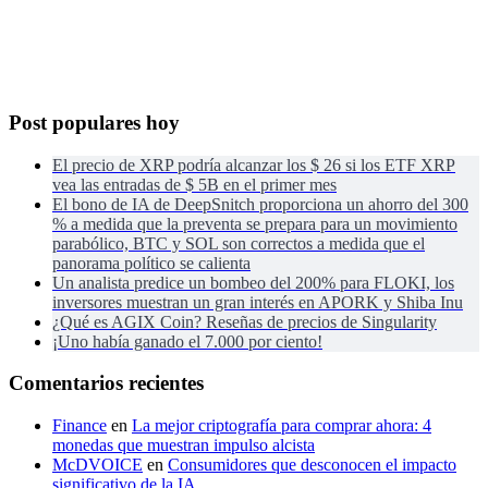
Post populares hoy
El precio de XRP podría alcanzar los $ 26 si los ETF XRP
vea las entradas de $ 5B en el primer mes
El bono de IA de DeepSnitch proporciona un ahorro del 300
% a medida que la preventa se prepara para un movimiento
parabólico, BTC y SOL son correctos a medida que el
panorama político se calienta
Un analista predice un bombeo del 200% para FLOKI, los
inversores muestran un gran interés en APORK y Shiba Inu
¿Qué es AGIX Coin? Reseñas de precios de Singularity
¡Uno había ganado el 7.000 por ciento!
Comentarios recientes
Finance
en
La mejor criptografía para comprar ahora: 4
monedas que muestran impulso alcista
McDVOICE
en
Consumidores que desconocen el impacto
significativo de la IA