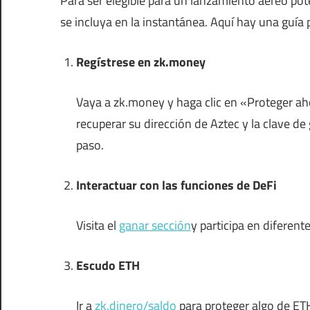
Para ser elegible para un lanzamiento aéreo p
se incluya en la instantánea. Aquí hay una guía
Regístrese en zk.money
Vaya a zk.money y haga clic en «Proteger ah
recuperar su dirección de Aztec y la clave d
paso.
Interactuar con las funciones de DeFi
Visita el
ganar sección
y participa en diferen
Escudo ETH
Ir a
zk.dinero/saldo
para proteger algo de ET