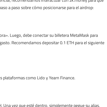
otencial, recomendamos interactuar con zk.money para que
 paso a paso sobre cómo posicionarse para el airdrop:
ora». Luego, debe conectar su billetera MetaMask para
e gasto. Recomendamos depositar 0.1 ETH para el siguiente
tes plataformas como Lido y Yearn Finance.
H. Una vez que esté dentro, simplemente pegue su alias,