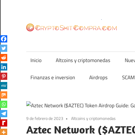
Saltar
al
contenido
cr
Inicio
Altcoins y criptomonedas
Nuev
Finanzas e inversion
Airdrops
SCAM 
9 de febrero de 2023
Altcoins y criptomonedas
Aztec Network ($AZTEC