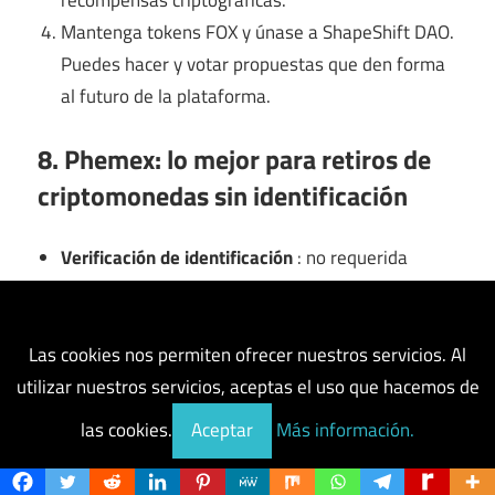
recompensas criptográficas.
Mantenga tokens FOX y únase a ShapeShift DAO.
Puedes hacer y votar propuestas que den forma
al futuro de la plataforma.
8. Phemex: lo mejor para retiros de
criptomonedas sin identificación
Verificación de identificación
: no requerida
Límites de retiro
: 50,000 USDT cada 24 horas
Tarifas de negociación
: 0,1 % creador/receptor
Métodos de depósito
: ACH bancario,
Las cookies nos permiten ofrecer nuestros servicios. Al
transferencia bancaria, tarjetas de crédito, etc.
utilizar nuestros servicios, aceptas el uso que hacemos de
Criptomonedas admitidas
: 272
las cookies.
Aceptar
Más información.