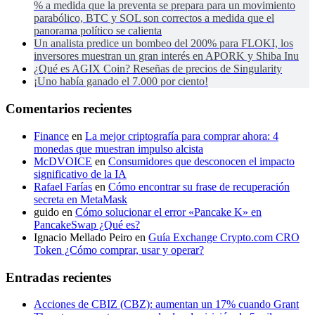
% a medida que la preventa se prepara para un movimiento
parabólico, BTC y SOL son correctos a medida que el
panorama político se calienta
Un analista predice un bombeo del 200% para FLOKI, los
inversores muestran un gran interés en APORK y Shiba Inu
¿Qué es AGIX Coin? Reseñas de precios de Singularity
¡Uno había ganado el 7.000 por ciento!
Comentarios recientes
Finance
en
La mejor criptografía para comprar ahora: 4
monedas que muestran impulso alcista
McDVOICE
en
Consumidores que desconocen el impacto
significativo de la IA
Rafael Farías
en
Cómo encontrar su frase de recuperación
secreta en MetaMask
guido
en
Cómo solucionar el error «Pancake K» en
PancakeSwap ¿Qué es?
Ignacio Mellado Peiro
en
Guía Exchange Crypto.com CRO
Token ¿Cómo comprar, usar y operar?
Entradas recientes
Acciones de CBIZ (CBZ): aumentan un 17% cuando Grant