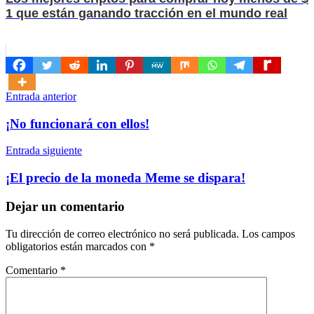
1 que están ganando tracción en el mundo real
Navegación
Entrada anterior
de
¡No funcionará con ellos!
entradas
Entrada siguiente
¡El precio de la moneda Meme se dispara!
Dejar un comentario
Tu dirección de correo electrónico no será publicada.
Los campos
obligatorios están marcados con
*
Comentario
*