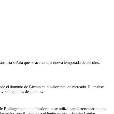
analista señala que se acerca una nueva temporada de altcoins,
e el dominio de Bitcoin en el valor total de mercado. El analista
ovocó repuntes de altcoins.
e Bollinger son un indicador que se utiliza para determinar puntos
dos en los que Bitcoin toca el límite superior de estas bandas.