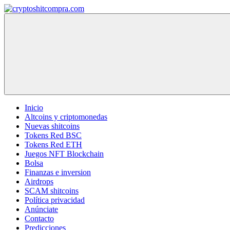
Saltar
al
cryptoshitcompra.com
contenido
Inicio
Altcoins y criptomonedas
Nuevas shitcoins
Tokens Red BSC
Tokens Red ETH
Juegos NFT Blockchain
Bolsa
Finanzas e inversion
Airdrops
SCAM shitcoins
Política privacidad
Anúnciate
Contacto
Predicciones