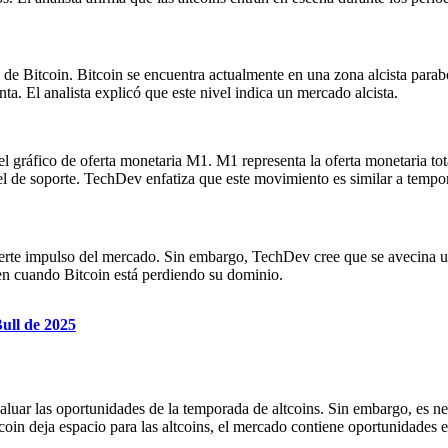
de Bitcoin. Bitcoin se encuentra actualmente en una zona alcista parab
ta. El analista explicó que este nivel indica un mercado alcista.
l gráfico de oferta monetaria M1. M1 representa la oferta monetaria tot
el de soporte. TechDev enfatiza que este movimiento es similar a tempor
erte impulso del mercado. Sin embargo, TechDev cree que se avecina un 
cen cuando Bitcoin está perdiendo su dominio.
ull de 2025
evaluar las oportunidades de la temporada de altcoins. Sin embargo, es
tcoin deja espacio para las altcoins, el mercado contiene oportunidades e