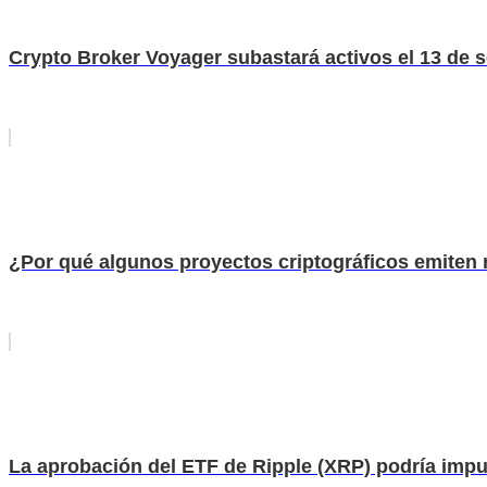
Crypto Broker Voyager subastará activos el 13 de 
¿Por qué algunos proyectos criptográficos emiten
La aprobación del ETF de Ripple (XRP) podría impul