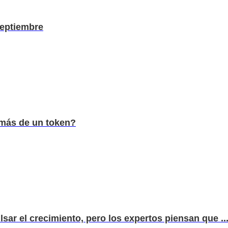
septiembre
 más de un token?
sar el crecimiento, pero los expertos piensan que ..