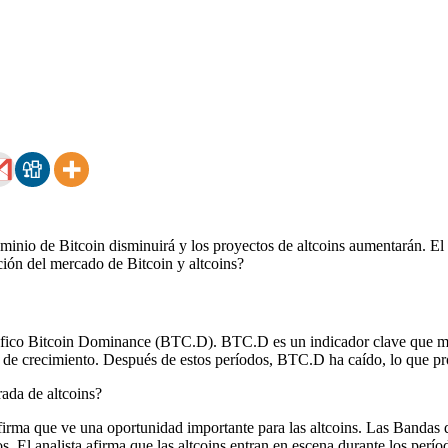
inio de Bitcoin disminuirá y los proyectos de altcoins aumentarán. El 
ción del mercado de Bitcoin y altcoins?
gráfico Bitcoin Dominance (BTC.D). BTC.D es un indicador clave que mid
 de crecimiento. Después de estos períodos, BTC.D ha caído, lo que pr
irma que ve una oportunidad importante para las altcoins. Las Bandas d
s. El analista afirma que las altcoins entran en escena durante los perío