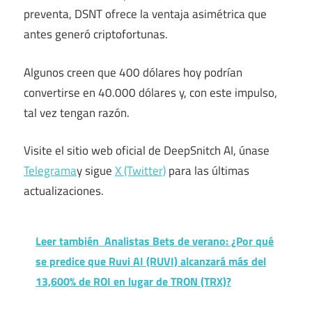
preventa, DSNT ofrece la ventaja asimétrica que
antes generó criptofortunas.
Algunos creen que 400 dólares hoy podrían
convertirse en 40.000 dólares y, con este impulso,
tal vez tengan razón.
Visite el sitio web oficial de DeepSnitch AI, únase
Telegrama
y sigue
X (Twitter)
para las últimas
actualizaciones.
Leer también
Analistas Bets de verano: ¿Por qué
se predice que Ruvi AI (RUVI) alcanzará más del
13,600% de ROI en lugar de TRON (TRX)?