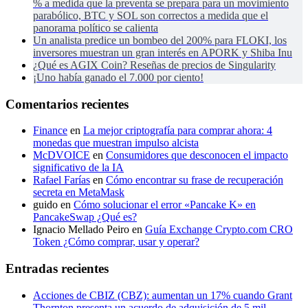
% a medida que la preventa se prepara para un movimiento
parabólico, BTC y SOL son correctos a medida que el
panorama político se calienta
Un analista predice un bombeo del 200% para FLOKI, los
inversores muestran un gran interés en APORK y Shiba Inu
¿Qué es AGIX Coin? Reseñas de precios de Singularity
¡Uno había ganado el 7.000 por ciento!
Comentarios recientes
Finance
en
La mejor criptografía para comprar ahora: 4
monedas que muestran impulso alcista
McDVOICE
en
Consumidores que desconocen el impacto
significativo de la IA
Rafael Farías
en
Cómo encontrar su frase de recuperación
secreta en MetaMask
guido
en
Cómo solucionar el error «Pancake K» en
PancakeSwap ¿Qué es?
Ignacio Mellado Peiro
en
Guía Exchange Crypto.com CRO
Token ¿Cómo comprar, usar y operar?
Entradas recientes
Acciones de CBIZ (CBZ): aumentan un 17% cuando Grant
Thornton presenta un acuerdo de adquisición de 5 mil