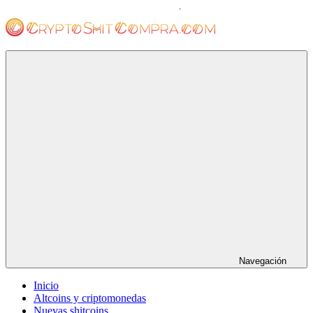
Saltar
al
contenido
cryptoshitcompra.com
Navegación
Inicio
Altcoins y criptomonedas
Nuevas shitcoins