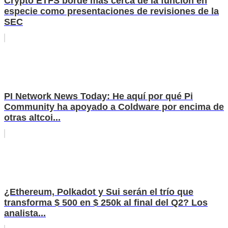
Crypto ETFS borde más cerca de la función en
especie como presentaciones de revisiones de la
SEC
PI Network News Today: He aquí por qué Pi
Community ha apoyado a Coldware por encima de
otras altcoi...
¿Ethereum, Polkadot y Sui serán el trío que
transforma $ 500 en $ 250k al final del Q2? Los
analista...