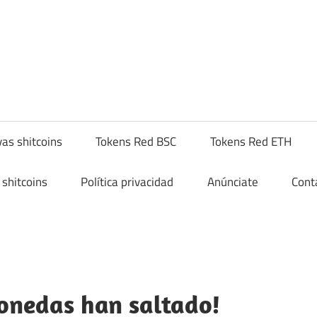
yptoshitcompra.com
as shitcoins
Tokens Red BSC
Tokens Red ETH
shitcoins
Política privacidad
Anúnciate
Cont
onedas han saltado!