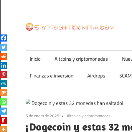
Saltar
al
contenido
cr
Inicio
Altcoins y criptomonedas
Nuev
Finanzas e inversion
Airdrops
SCAM 
5 de enero de 2025
Altcoins y criptomonedas
¡Dogecoin y estas 32 m