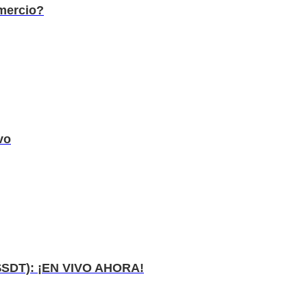
omercio?
vo
($SDT): ¡EN VIVO AHORA!