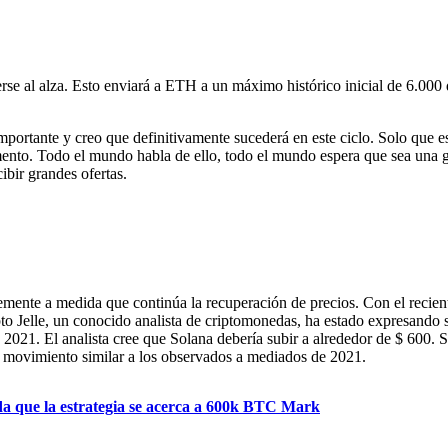
se al alza. Esto enviará a ETH a un máximo histórico inicial de 6.000 dó
rtante y creo que definitivamente sucederá en este ciclo. Solo que es
nto. Todo el mundo habla de ello, todo el mundo espera que sea una gr
bir grandes ofertas.
mente a medida que continúa la recuperación de precios. Con el recien
pto Jelle, un conocido analista de criptomonedas, ha estado expresando s
021. El analista cree que Solana debería subir a alrededor de $ 600. 
 movimiento similar a los observados a mediados de 2021.
a que la estrategia se acerca a 600k BTC Mark