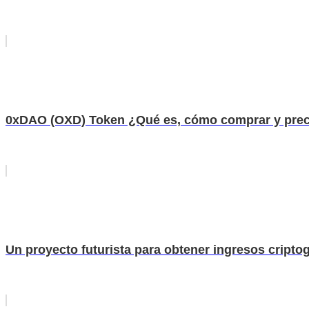
0xDAO (OXD) Token ¿Qué es, cómo comprar y pre
Un proyecto futurista para obtener ingresos cripto