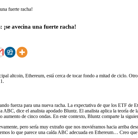
s: ¡se avecina una fuerte racha!
pal altcoin, Ethereum, está cerca de tocar fondo a mitad de ciclo. Otro 
21.
ndo fuerza para una nueva racha. La expectativa de que los ETF de Et
va ABC, dice el analista apodado Bluntz. El analista aplica la teoría de 
 aumento de cinco ondas. En este contexto, Bluntz comparte la siguien
mente, pero sería muy extraño que nos moviéramos hacia arriba desde
ndremos lo que parece una caída ABC adecuada en Ethereum… Creo que