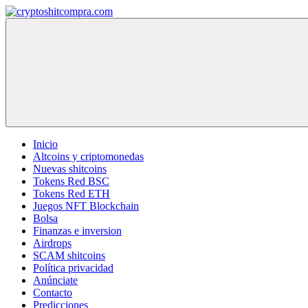
Saltar
al
cryptoshitcompra.com
contenido
Inicio
Altcoins y criptomonedas
Nuevas shitcoins
Tokens Red BSC
Tokens Red ETH
Juegos NFT Blockchain
Bolsa
Finanzas e inversion
Airdrops
SCAM shitcoins
Política privacidad
Anúnciate
Contacto
Predicciones