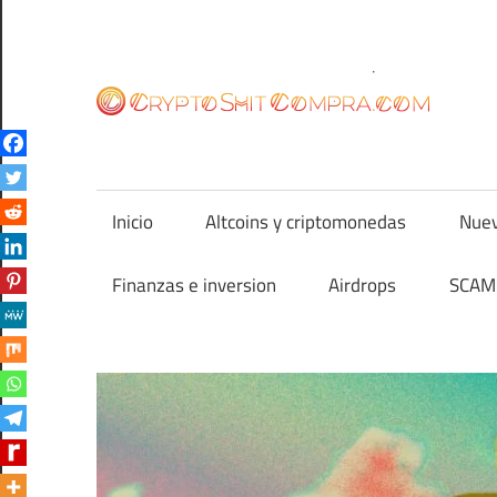
Saltar
al
contenido
cr
Inicio
Altcoins y criptomonedas
Nuev
Finanzas e inversion
Airdrops
SCAM 