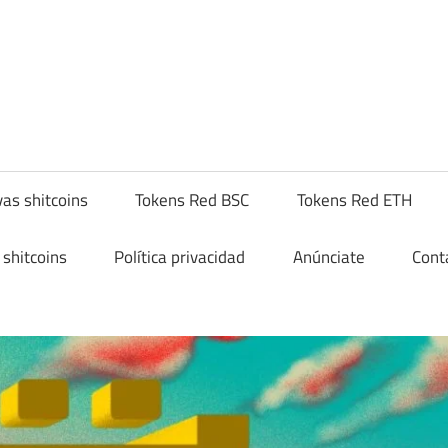
yptoshitcompra.com
as shitcoins
Tokens Red BSC
Tokens Red ETH
shitcoins
Política privacidad
Anúnciate
Cont