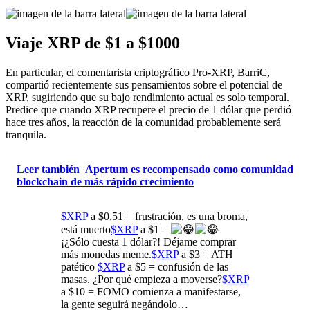
Viaje XRP de $1 a $1000
En particular, el comentarista criptográfico Pro-XRP, BarriC,
compartió recientemente sus pensamientos sobre el potencial de
XRP, sugiriendo que su bajo rendimiento actual es solo temporal.
Predice que cuando XRP recupere el precio de 1 dólar que perdió
hace tres años, la reacción de la comunidad probablemente será
tranquila.
Leer también
Apertum es recompensado como comunidad
blockchain de más rápido crecimiento
$XRP
a $0,51 = frustración, es una broma,
está muerto
$XRP
a $1 =
¡¿Sólo cuesta 1 dólar?! Déjame comprar
más monedas meme.
$XRP
a $3 = ATH
patético
$XRP
a $5 = confusión de las
masas. ¿Por qué empieza a moverse?
$XRP
a $10 = FOMO comienza a manifestarse,
la gente seguirá negándolo…