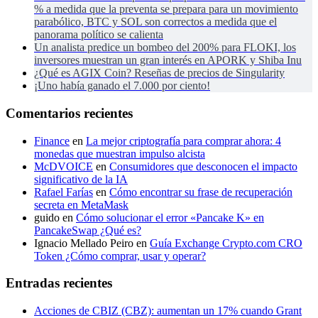
% a medida que la preventa se prepara para un movimiento
parabólico, BTC y SOL son correctos a medida que el
panorama político se calienta
Un analista predice un bombeo del 200% para FLOKI, los
inversores muestran un gran interés en APORK y Shiba Inu
¿Qué es AGIX Coin? Reseñas de precios de Singularity
¡Uno había ganado el 7.000 por ciento!
Comentarios recientes
Finance
en
La mejor criptografía para comprar ahora: 4
monedas que muestran impulso alcista
McDVOICE
en
Consumidores que desconocen el impacto
significativo de la IA
Rafael Farías
en
Cómo encontrar su frase de recuperación
secreta en MetaMask
guido
en
Cómo solucionar el error «Pancake K» en
PancakeSwap ¿Qué es?
Ignacio Mellado Peiro
en
Guía Exchange Crypto.com CRO
Token ¿Cómo comprar, usar y operar?
Entradas recientes
Acciones de CBIZ (CBZ): aumentan un 17% cuando Grant