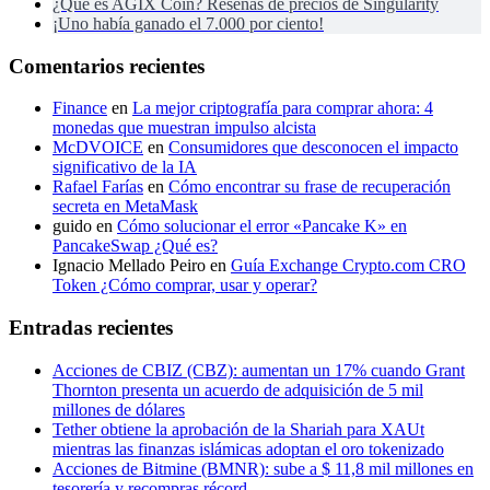
¿Qué es AGIX Coin? Reseñas de precios de Singularity
¡Uno había ganado el 7.000 por ciento!
Comentarios recientes
Finance
en
La mejor criptografía para comprar ahora: 4
monedas que muestran impulso alcista
McDVOICE
en
Consumidores que desconocen el impacto
significativo de la IA
Rafael Farías
en
Cómo encontrar su frase de recuperación
secreta en MetaMask
guido
en
Cómo solucionar el error «Pancake K» en
PancakeSwap ¿Qué es?
Ignacio Mellado Peiro
en
Guía Exchange Crypto.com CRO
Token ¿Cómo comprar, usar y operar?
Entradas recientes
Acciones de CBIZ (CBZ): aumentan un 17% cuando Grant
Thornton presenta un acuerdo de adquisición de 5 mil
millones de dólares
Tether obtiene la aprobación de la Shariah para XAUt
mientras las finanzas islámicas adoptan el oro tokenizado
Acciones de Bitmine (BMNR): sube a $ 11,8 mil millones en
tesorería y recompras récord