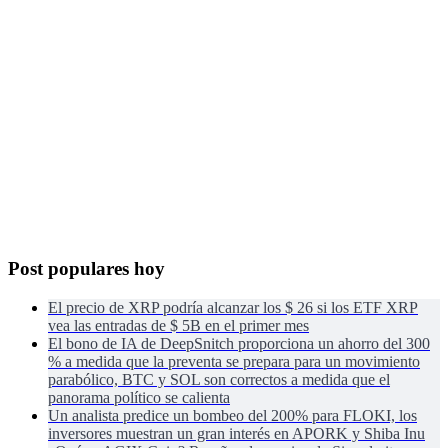
Post populares hoy
El precio de XRP podría alcanzar los $ 26 si los ETF XRP
vea las entradas de $ 5B en el primer mes
El bono de IA de DeepSnitch proporciona un ahorro del 300
% a medida que la preventa se prepara para un movimiento
parabólico, BTC y SOL son correctos a medida que el
panorama político se calienta
Un analista predice un bombeo del 200% para FLOKI, los
inversores muestran un gran interés en APORK y Shiba Inu