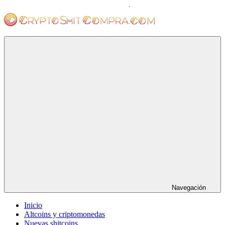
Saltar
al
contenido
cryptoshitcompra.com
Navegación
Inicio
Altcoins y criptomonedas
Nuevas shitcoins