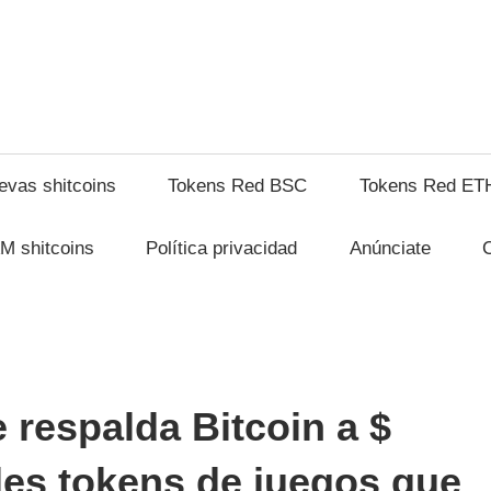
shitcompra.com
evas shitcoins
Tokens Red BSC
Tokens Red ET
M shitcoins
Política privacidad
Anúnciate
e respalda Bitcoin a $
ales tokens de juegos que