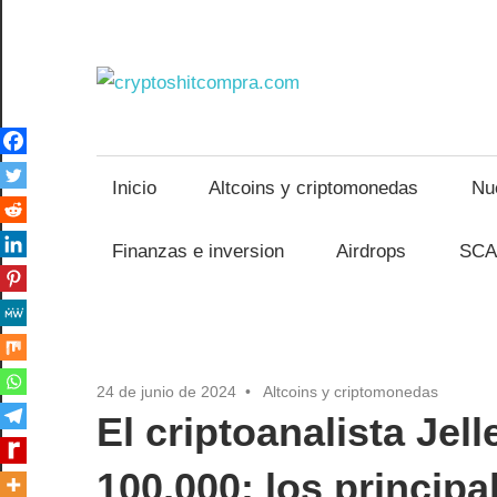
Saltar
al
contenido
crypto
Inicio
Altcoins y criptomonedas
Nu
Finanzas e inversion
Airdrops
SCA
24 de junio de 2024
Altcoins y criptomonedas
El criptoanalista Jell
100,000: los princip