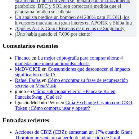
% a medida que la preventa se prepara para un movimiento
parabólico, BTC y SOL son correctos a medida que el
panorama político se calienta
Un analista predice un bombeo del 200% para FLOKI, los
inversores muestran un gran interés en APORK y Shiba Inu
¿Qué es AGIX Coin? Reseñas de precios de Singularity
¡Uno había ganado el 7.000 por ciento!
Comentarios recientes
Finance
en
La mejor criptografía para comprar ahora: 4
monedas que muestran impulso alcista
McDVOICE
en
Consumidores que desconocen el impacto
significativo de la IA
Rafael Farías
en
Cómo encontrar su frase de recuperación
secreta en MetaMask
guido
en
Cómo solucionar el error «Pancake K» en
PancakeSwap ¿Qué es?
Ignacio Mellado Peiro
en
Guía Exchange Crypto.com CRO
Token ¿Cómo comprar, usar y operar?
Entradas recientes
Acciones de CBIZ (CBZ): aumentan un 17% cuando Grant
Thornton presenta un acuerdo de adquisición de 5 mil