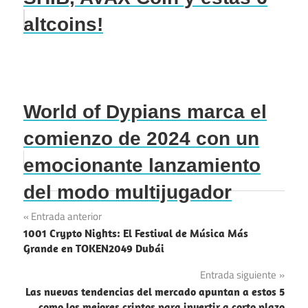
altcoins!
World of Dypians marca el
comienzo de 2024 con un
emocionante lanzamiento
del modo multijugador
Navegación
Entrada anterior
1001 Crypto Nights: El Festival de Música Más
de
Grande en TOKEN2049 Dubái
entradas
Entrada siguiente
Las nuevas tendencias del mercado apuntan a estos 5
como los mejores criptos para invertir a corto plazo