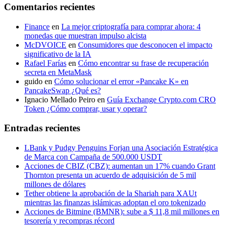
Comentarios recientes
Finance
en
La mejor criptografía para comprar ahora: 4
monedas que muestran impulso alcista
McDVOICE
en
Consumidores que desconocen el impacto
significativo de la IA
Rafael Farías
en
Cómo encontrar su frase de recuperación
secreta en MetaMask
guido
en
Cómo solucionar el error «Pancake K» en
PancakeSwap ¿Qué es?
Ignacio Mellado Peiro
en
Guía Exchange Crypto.com CRO
Token ¿Cómo comprar, usar y operar?
Entradas recientes
LBank y Pudgy Penguins Forjan una Asociación Estratégica
de Marca con Campaña de 500.000 USDT
Acciones de CBIZ (CBZ): aumentan un 17% cuando Grant
Thornton presenta un acuerdo de adquisición de 5 mil
millones de dólares
Tether obtiene la aprobación de la Shariah para XAUt
mientras las finanzas islámicas adoptan el oro tokenizado
Acciones de Bitmine (BMNR): sube a $ 11,8 mil millones en
tesorería y recompras récord