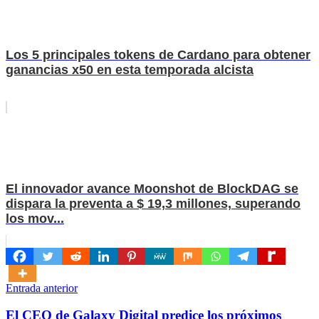
Los 5 principales tokens de Cardano para obtener
ganancias x50 en esta temporada alcista
El innovador avance Moonshot de BlockDAG se
dispara la preventa a $ 19,3 millones, superando
los mov...
Navegación
Entrada anterior
de
El CEO de Galaxy Digital predice los próximos