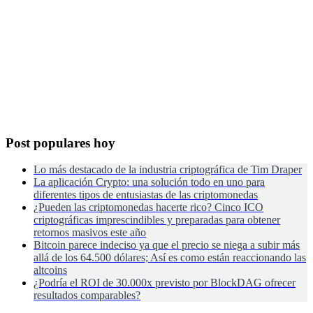
Post populares hoy
Lo más destacado de la industria criptográfica de Tim Draper
La aplicación Crypto: una solución todo en uno para
diferentes tipos de entusiastas de las criptomonedas
¿Pueden las criptomonedas hacerte rico? Cinco ICO
criptográficas imprescindibles y preparadas para obtener
retornos masivos este año
Bitcoin parece indeciso ya que el precio se niega a subir más
allá de los 64.500 dólares; Así es como están reaccionando las
altcoins
¿Podría el ROI de 30.000x previsto por BlockDAG ofrecer
resultados comparables?