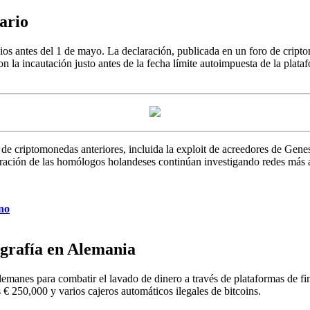
ario
cios antes del 1 de mayo. La declaración, publicada en un foro de cript
on la incautación justo antes de la fecha límite autoimpuesta de la plat
de criptomonedas anteriores, incluida la exploit de acreedores de Gene
peración de las homólogos holandeses continúan investigando redes más 
 no
ografía en Alemania
manes para combatir el lavado de dinero a través de plataformas de finan
 € 250,000 y varios cajeros automáticos ilegales de bitcoins.