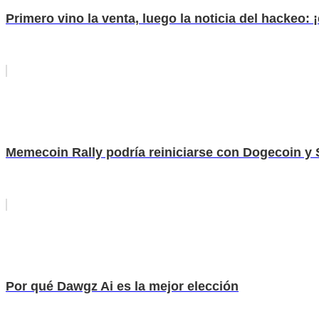
Primero vino la venta, luego la noticia del hackeo: 
Memecoin Rally podría reiniciarse con Dogecoin y S
Por qué Dawgz Ai es la mejor elección