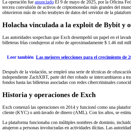
La operación fue
anunciado
El 9 de mayo de 2025, por la Oficina Fed
tercera convulsión de activos de criptomonedas más grandes del mun
obtuvieron más de ocho terabytes de datos del servidor de la platafor
Holacha vinculada a la exploit de Bybit y o
Las autoridades sospechan que Exch desempeñó un papel en el lavado d
billeteras frías condujeron al robo de aproximadamente $ 1.46 mil mil
Leer también
Las mejores selecciones para el crecimiento de 
Después de la violación, se empleó una serie de técnicas de ofuscació
independiente ZachXBT, parte del éter robado se intercambiaron a tra
fondos hasta las billeteras asociadas con redes cibercriminales conocid
Historia y operaciones de Exch
Exch comenzó las operaciones en 2014 y funcionó como una plataforma 
cliente (KYC) o anti-lavado de dinero (AML). Con los años, se estima
La plataforma funcionaba con múltiples nombres de dominio, incluido 
atrajeron a personas involucradas en actividades ilícitas. Las autorida