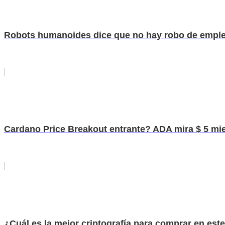
Robots humanoides dice que no hay robo de empleo
Cardano Price Breakout entrante? ADA mira $ 5 mien
¿Cuál es la mejor criptografía para comprar en est