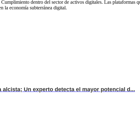
Cumplimiento dentro del sector de activos digitales. Las plataformas 
en la economía subterránea digital.
alcista; Un experto detecta el mayor potencial d...