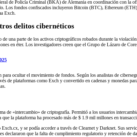
eral de Policía Criminal (BKA) de Alemania en coordinación con la ofic
do. Los fondos confiscados incluyeron Bitcoin (BTC), Ethereum (ETH)
ma Exch.
tros delitos cibernéticos
e una parte de los activos criptográficos robados durante la violación
lones en éter. Los investigadores creen que el Grupo de Lázaro de Corea
2025
n para ocultar el movimiento de fondos. Según los analistas de cibersegu
vés de plataformas como Exch y convertido en cadenas y monedas para e
as.
de «intercambio» de criptografía. Permitió a los usuarios intercambia
 que la plataforma ha procesado más de $ 1.9 mil millones en transaccio
Exch.cx, y se podía acceder a través de Clearnet y Darknet. Sus servi
des declararon que la falta de cumplimiento regulatorio y retención de da