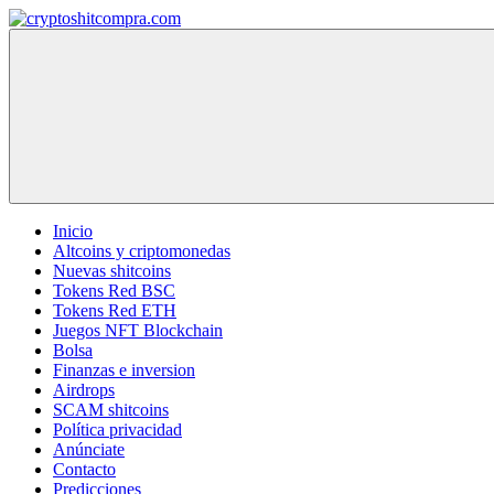
Saltar
al
cryptoshitcompra.com
contenido
Inicio
Altcoins y criptomonedas
Nuevas shitcoins
Tokens Red BSC
Tokens Red ETH
Juegos NFT Blockchain
Bolsa
Finanzas e inversion
Airdrops
SCAM shitcoins
Política privacidad
Anúnciate
Contacto
Predicciones