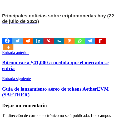
Principales noticias sobre criptomonedas hoy (22
de julio de 2022)
Navegación
Entrada anterior
de
Bitcoin cae a $41,000 a medida que el mercado se
entradas
enfría
Entrada siguiente
Guía de lanzamiento aéreo de tokens AetherEVM
($AETHER)
Dejar un comentario
Tu dirección de correo electrónico no será publicada.
Los campos