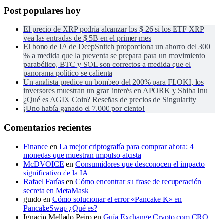
Post populares hoy
El precio de XRP podría alcanzar los $ 26 si los ETF XRP
vea las entradas de $ 5B en el primer mes
El bono de IA de DeepSnitch proporciona un ahorro del 300
% a medida que la preventa se prepara para un movimiento
parabólico, BTC y SOL son correctos a medida que el
panorama político se calienta
Un analista predice un bombeo del 200% para FLOKI, los
inversores muestran un gran interés en APORK y Shiba Inu
¿Qué es AGIX Coin? Reseñas de precios de Singularity
¡Uno había ganado el 7.000 por ciento!
Comentarios recientes
Finance
en
La mejor criptografía para comprar ahora: 4
monedas que muestran impulso alcista
McDVOICE
en
Consumidores que desconocen el impacto
significativo de la IA
Rafael Farías
en
Cómo encontrar su frase de recuperación
secreta en MetaMask
guido
en
Cómo solucionar el error «Pancake K» en
PancakeSwap ¿Qué es?
Ignacio Mellado Peiro
en
Guía Exchange Crypto.com CRO