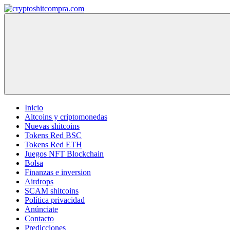
Saltar
al
cryptoshitcompra.com
contenido
Inicio
Altcoins y criptomonedas
Nuevas shitcoins
Tokens Red BSC
Tokens Red ETH
Juegos NFT Blockchain
Bolsa
Finanzas e inversion
Airdrops
SCAM shitcoins
Política privacidad
Anúnciate
Contacto
Predicciones