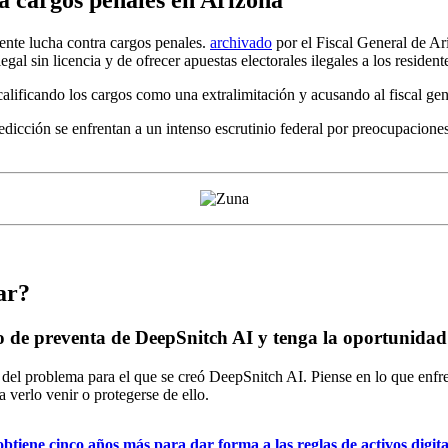
ra cargos penales en Arizona
ente lucha contra cargos penales.
archivado
por el Fiscal General de A
al sin licencia y de ofrecer apuestas electorales ilegales a los resident
ificando los cargos como una extralimitación y acusando al fiscal genera
dicción se enfrentan a un intenso escrutinio federal por preocupaciones 
ar?
 de preventa de DeepSnitch AI y tenga la oportunidad 
l del problema para el que se creó DeepSnitch AI. Piense en lo que enfr
 verlo venir o protegerse de ello.
btiene cinco años más para dar forma a las reglas de activos digita