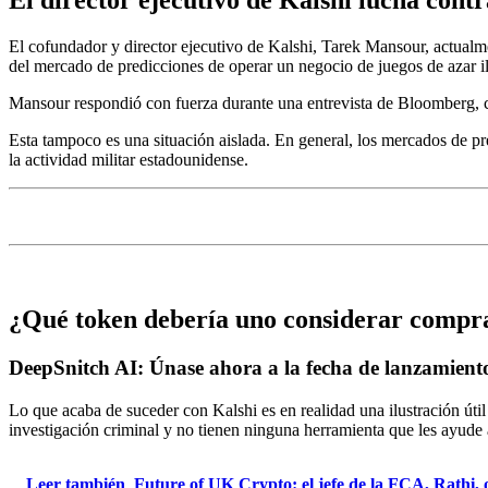
El director ejecutivo de Kalshi lucha cont
El cofundador y director ejecutivo de Kalshi, Tarek Mansour, actualm
del mercado de predicciones de operar un negocio de juegos de azar ileg
Mansour respondió con fuerza durante una entrevista de Bloomberg, cal
Esta tampoco es una situación aislada. En general, los mercados de pre
la actividad militar estadounidense.
¿Qué token debería uno considerar compr
DeepSnitch AI: Únase ahora a la fecha de lanzamiento
Lo que acaba de suceder con Kalshi es en realidad una ilustración úti
investigación criminal y no tienen ninguna herramienta que les ayude a
Leer también
Future of UK Crypto: el jefe de la FCA, Rathi, o