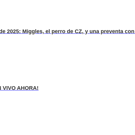
2025: Miggles, el perro de CZ, y una preventa con 
EN VIVO AHORA!