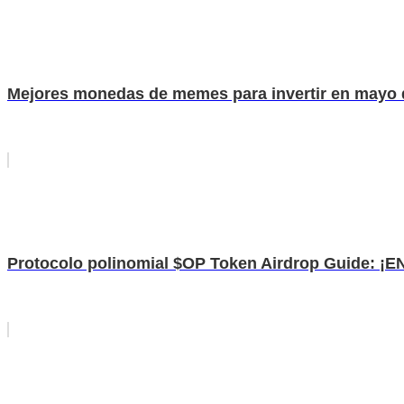
Mejores monedas de memes para invertir en mayo de 
Protocolo polinomial $OP Token Airdrop Guide: ¡