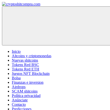
Saltar
al
cryptoshitcompra.com
contenido
Inicio
Altcoins y criptomonedas
Nuevas shitcoins
Tokens Red BSC
Tokens Red ETH
Juegos NFT Blockchain
Bolsa
Finanzas e inversion
Airdrops
SCAM shitcoins
Política privacidad
Anúnciate
Contacto
Predicciones