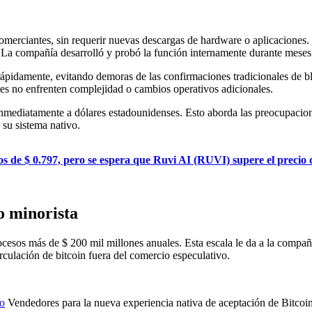
merciantes, sin requerir nuevas descargas de hardware o aplicaciones. 
. La compañía desarrolló y probó la función internamente durante meses 
rápidamente, evitando demoras de las confirmaciones tradicionales de bl
ntes no enfrenten complejidad o cambios operativos adicionales.
 inmediatamente a dólares estadounidenses. Esto aborda las preocupacion
 su sistema nativo.
 de $ 0.797, pero se espera que Ruvi AI (RUVI) supere el precio d
o minorista
cesos más de $ 200 mil millones anuales. Esta escala le da a la compañí
culación de bitcoin fuera del comercio especulativo.
o
Vendedores para la nueva experiencia nativa de aceptación de Bitcoi