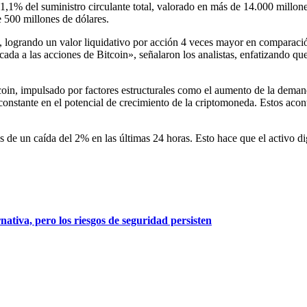
% del suministro circulante total, valorado en más de 14.000 millones
e 500 millones de dólares.
, logrando un valor liquidativo por acción 4 veces mayor en comparaci
da a las acciones de Bitcoin», señalaron los analistas, enfatizando q
coin, impulsado por factores estructurales como el aumento de la demand
constante en el potencial de crecimiento de la criptomoneda. Estos acon
és de un
caída del 2%
en las últimas 24 horas. Esto hace que el activo d
tiva, pero los riesgos de seguridad persisten