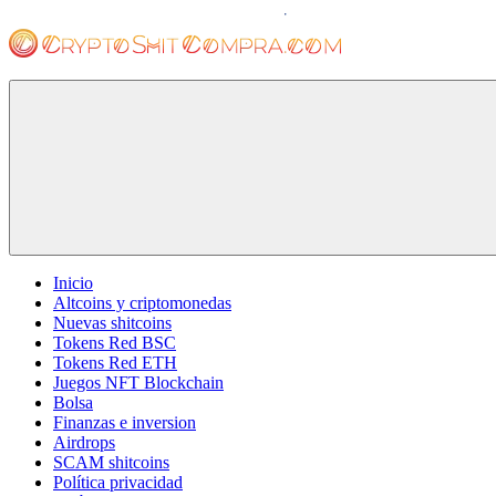
Saltar
al
contenido
cryptoshitcompra.com
Inicio
Altcoins y criptomonedas
Nuevas shitcoins
Tokens Red BSC
Tokens Red ETH
Juegos NFT Blockchain
Bolsa
Finanzas e inversion
Airdrops
SCAM shitcoins
Política privacidad