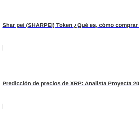
Shar pei (SHARPEI) Token ¿Qué es, cómo comprar 
Predicción de precios de XRP: Analista Proyecta 