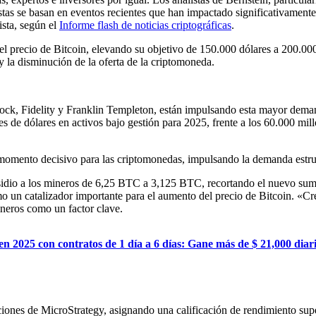
stas se basan en eventos recientes que han impactado significativamente
ista, según el
Informe flash de noticias criptográficas
.
l precio de Bitcoin, elevando su objetivo de 150.000 dólares a 200.000 
y la disminución de la oferta de la criptomoneda.
Rock, Fidelity y Franklin Templeton, están impulsando esta mayor deman
 de dólares en activos bajo gestión para 2025, frente a los 60.000 mill
ento decisivo para las criptomonedas, impulsando la demanda estructu
subsidio a los mineros de 6,25 BTC a 3,125 BTC, recortando el nuevo su
 un catalizador importante para el aumento del precio de Bitcoin. «Cre
ineros como un factor clave.
en 2025 con contratos de 1 día a 6 días: Gane más de $ 21,000 diar
cciones de MicroStrategy, asignando una calificación de rendimiento supe