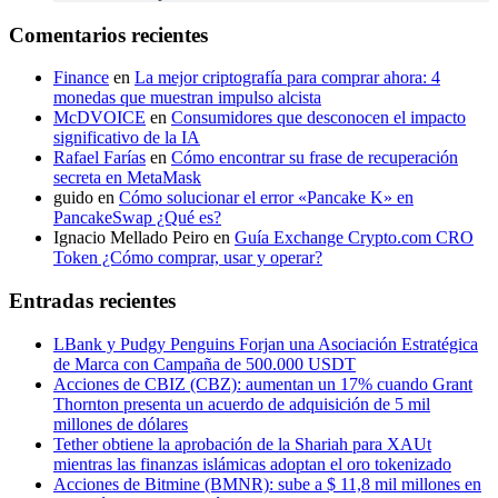
Comentarios recientes
Finance
en
La mejor criptografía para comprar ahora: 4
monedas que muestran impulso alcista
McDVOICE
en
Consumidores que desconocen el impacto
significativo de la IA
Rafael Farías
en
Cómo encontrar su frase de recuperación
secreta en MetaMask
guido
en
Cómo solucionar el error «Pancake K» en
PancakeSwap ¿Qué es?
Ignacio Mellado Peiro
en
Guía Exchange Crypto.com CRO
Token ¿Cómo comprar, usar y operar?
Entradas recientes
LBank y Pudgy Penguins Forjan una Asociación Estratégica
de Marca con Campaña de 500.000 USDT
Acciones de CBIZ (CBZ): aumentan un 17% cuando Grant
Thornton presenta un acuerdo de adquisición de 5 mil
millones de dólares
Tether obtiene la aprobación de la Shariah para XAUt
mientras las finanzas islámicas adoptan el oro tokenizado
Acciones de Bitmine (BMNR): sube a $ 11,8 mil millones en