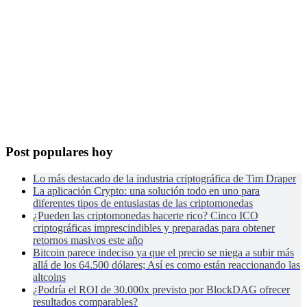
Post populares hoy
Lo más destacado de la industria criptográfica de Tim Draper
La aplicación Crypto: una solución todo en uno para
diferentes tipos de entusiastas de las criptomonedas
¿Pueden las criptomonedas hacerte rico? Cinco ICO
criptográficas imprescindibles y preparadas para obtener
retornos masivos este año
Bitcoin parece indeciso ya que el precio se niega a subir más
allá de los 64.500 dólares; Así es como están reaccionando las
altcoins
¿Podría el ROI de 30.000x previsto por BlockDAG ofrecer
resultados comparables?