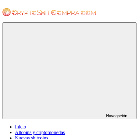
Saltar
al
contenido
cryptoshitcompra.com
Navegación
Inicio
Altcoins y criptomonedas
Nuevas shitcoins