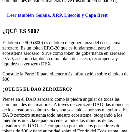
comunidades de varias maneras clave (discutido en la parte II).
Leer también
Solana, XRP, Litecoin y Capa Brett
¿QUÉ ES $00?
El token de $00 ($00) es el token de gobernanza del ecosistema
zerozero. Es un token ERC-20 que es fundamental para el
ecosistema zerozero. Sirve como token de gobernanza en zerozero
DAO, así como también como token de acceso, recompensa y
liquidez en zerozero DEX.
Consulte la Parte III para obtener más información sobre el token de
$00.
¿QUÉ ES EL DAO ZEROZERO?
Piense en el DAO zerozero como la piedra angular de todas las
comunidades de creadores. A través de zerozero DAO, las monedas
de los creadores cobran vida y son sostenidas por sus miembros. El
DAO zerozero sustenta todo nuestro ecosistema, otorgando a los
miembros una clave para acceder a todos los mundos de los
creadores. El DAO está compuesto por todos los poseedores de
tokens de $00 y tiene autoridad sobre el Fondo del Ecosistema, una