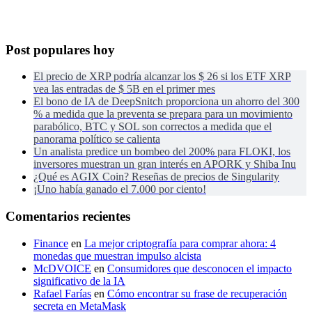
Post populares hoy
El precio de XRP podría alcanzar los $ 26 si los ETF XRP
vea las entradas de $ 5B en el primer mes
El bono de IA de DeepSnitch proporciona un ahorro del 300
% a medida que la preventa se prepara para un movimiento
parabólico, BTC y SOL son correctos a medida que el
panorama político se calienta
Un analista predice un bombeo del 200% para FLOKI, los
inversores muestran un gran interés en APORK y Shiba Inu
¿Qué es AGIX Coin? Reseñas de precios de Singularity
¡Uno había ganado el 7.000 por ciento!
Comentarios recientes
Finance
en
La mejor criptografía para comprar ahora: 4
monedas que muestran impulso alcista
McDVOICE
en
Consumidores que desconocen el impacto
significativo de la IA
Rafael Farías
en
Cómo encontrar su frase de recuperación
secreta en MetaMask