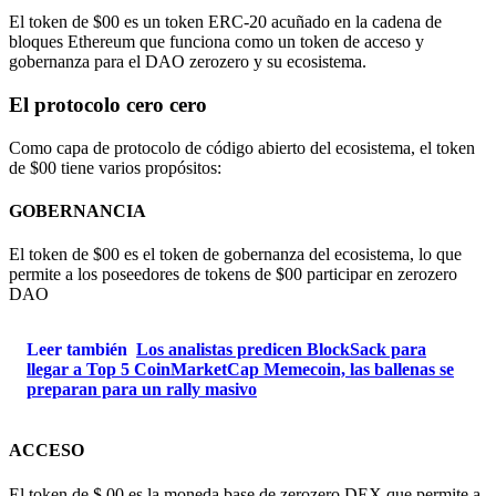
El token de $00 es un token ERC-20 acuñado en la cadena de
bloques Ethereum que funciona como un token de acceso y
gobernanza para el DAO zerozero y su ecosistema.
El protocolo cero cero
Como capa de protocolo de código abierto del ecosistema, el token
de $00 tiene varios propósitos:
GOBERNANCIA
El token de $00 es el token de gobernanza del ecosistema, lo que
permite a los poseedores de tokens de $00 participar en zerozero
DAO
Leer también
Los analistas predicen BlockSack para
llegar a Top 5 CoinMarketCap Memecoin, las ballenas se
preparan para un rally masivo
ACCESO
El token de $ 00 es la moneda base de zerozero DEX que permite a