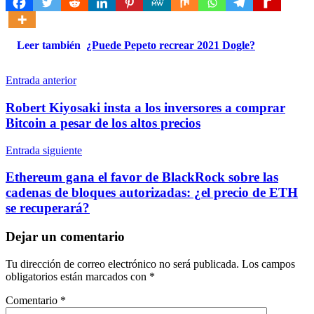
Leer también
¿Puede Pepeto recrear 2021 Dogle?
Navegación
Entrada anterior
de
Robert Kiyosaki insta a los inversores a comprar
entradas
Bitcoin a pesar de los altos precios
Entrada siguiente
Ethereum gana el favor de BlackRock sobre las
cadenas de bloques autorizadas: ¿el precio de ETH
se recuperará?
Dejar un comentario
Tu dirección de correo electrónico no será publicada.
Los campos
obligatorios están marcados con
*
Comentario
*