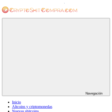
Saltar
al
contenido
cryptoshitcompra.com
Navegación
Inicio
Altcoins y criptomonedas
Nuevas shitcoins