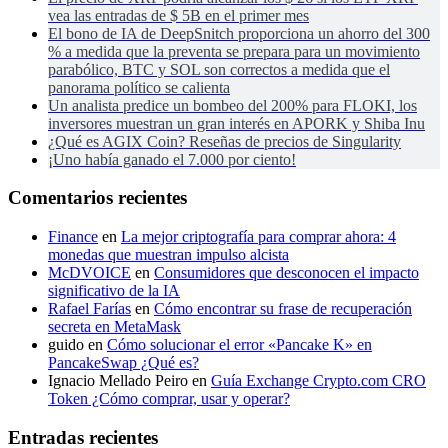
vea las entradas de $ 5B en el primer mes
El bono de IA de DeepSnitch proporciona un ahorro del 300
% a medida que la preventa se prepara para un movimiento
parabólico, BTC y SOL son correctos a medida que el
panorama político se calienta
Un analista predice un bombeo del 200% para FLOKI, los
inversores muestran un gran interés en APORK y Shiba Inu
¿Qué es AGIX Coin? Reseñas de precios de Singularity
¡Uno había ganado el 7.000 por ciento!
Comentarios recientes
Finance
en
La mejor criptografía para comprar ahora: 4
monedas que muestran impulso alcista
McDVOICE
en
Consumidores que desconocen el impacto
significativo de la IA
Rafael Farías
en
Cómo encontrar su frase de recuperación
secreta en MetaMask
guido
en
Cómo solucionar el error «Pancake K» en
PancakeSwap ¿Qué es?
Ignacio Mellado Peiro
en
Guía Exchange Crypto.com CRO
Token ¿Cómo comprar, usar y operar?
Entradas recientes