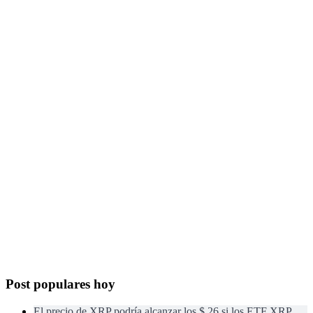
Post populares hoy
El precio de XRP podría alcanzar los $ 26 si los ETF XRP