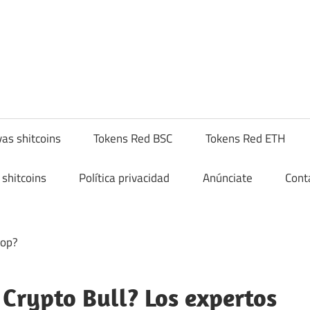
yptoshitcompra.com
as shitcoins
Tokens Red BSC
Tokens Red ETH
shitcoins
Política privacidad
Anúnciate
Cont
 Crypto Bull? Los expertos