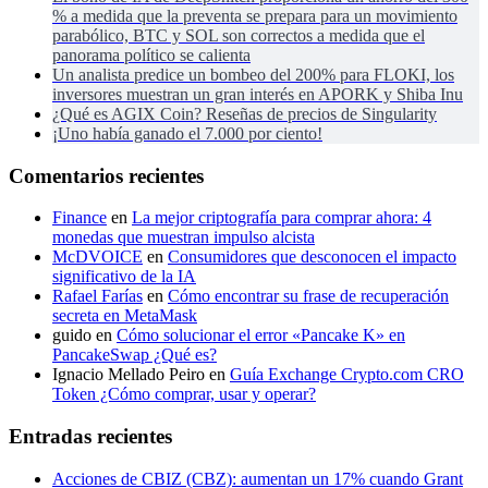
% a medida que la preventa se prepara para un movimiento
parabólico, BTC y SOL son correctos a medida que el
panorama político se calienta
Un analista predice un bombeo del 200% para FLOKI, los
inversores muestran un gran interés en APORK y Shiba Inu
¿Qué es AGIX Coin? Reseñas de precios de Singularity
¡Uno había ganado el 7.000 por ciento!
Comentarios recientes
Finance
en
La mejor criptografía para comprar ahora: 4
monedas que muestran impulso alcista
McDVOICE
en
Consumidores que desconocen el impacto
significativo de la IA
Rafael Farías
en
Cómo encontrar su frase de recuperación
secreta en MetaMask
guido
en
Cómo solucionar el error «Pancake K» en
PancakeSwap ¿Qué es?
Ignacio Mellado Peiro
en
Guía Exchange Crypto.com CRO
Token ¿Cómo comprar, usar y operar?
Entradas recientes
Acciones de CBIZ (CBZ): aumentan un 17% cuando Grant