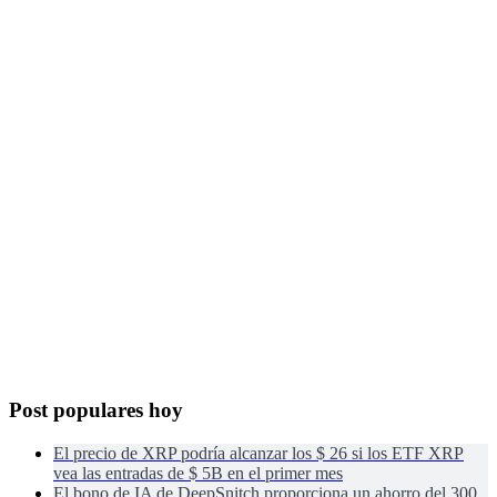
Post populares hoy
El precio de XRP podría alcanzar los $ 26 si los ETF XRP
vea las entradas de $ 5B en el primer mes
El bono de IA de DeepSnitch proporciona un ahorro del 300