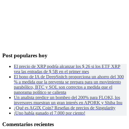
Post populares hoy
El precio de XRP podría alcanzar los $ 26 si los ETF XRP
vea las entradas de $ 5B en el primer mes
El bono de IA de DeepSnitch proporciona un ahorro del 300
% a medida que la preventa se prepara para un movimiento
parabólico, BTC y SOL son correctos a medida que el
panorama político se calienta
Un analista predice un bombeo del 200% para FLOKI, los
inversores muestran un gran interés en APORK y Shiba Inu
¿Qué es AGIX Coin? Reseñas de precios de Singularity
¡Uno había ganado el 7.000 por ciento!
Comentarios recientes