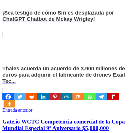
¡Sea testigo de cómo Siri es desplazada por
ChatGPT Chatbot de Mckay Wrigley!
Thales acuerda un acuerdo de 3.900 millones de
euros para adquirir el fabricante de drones Exail
Tec...
Navegación
Entrada anterior
de
Gate.io WCTC Competencia comercial de la Copa
entradas
Mundial Especial 9º Aniversario $5,000,000