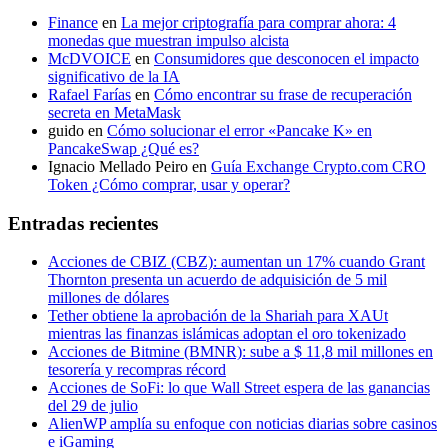
Finance
en
La mejor criptografía para comprar ahora: 4
monedas que muestran impulso alcista
McDVOICE
en
Consumidores que desconocen el impacto
significativo de la IA
Rafael Farías
en
Cómo encontrar su frase de recuperación
secreta en MetaMask
guido
en
Cómo solucionar el error «Pancake K» en
PancakeSwap ¿Qué es?
Ignacio Mellado Peiro
en
Guía Exchange Crypto.com CRO
Token ¿Cómo comprar, usar y operar?
Entradas recientes
Acciones de CBIZ (CBZ): aumentan un 17% cuando Grant
Thornton presenta un acuerdo de adquisición de 5 mil
millones de dólares
Tether obtiene la aprobación de la Shariah para XAUt
mientras las finanzas islámicas adoptan el oro tokenizado
Acciones de Bitmine (BMNR): sube a $ 11,8 mil millones en
tesorería y recompras récord
Acciones de SoFi: lo que Wall Street espera de las ganancias
del 29 de julio
AlienWP amplía su enfoque con noticias diarias sobre casinos
e iGaming