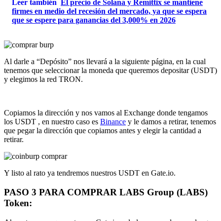
Leer también
El precio de Solana y Remittix se mantiene
firmes en medio del recesión del mercado, ya que se espera
que se espere para ganancias del 3,000% en 2026
Al darle a “Depósito” nos llevará a la siguiente página, en la cual
tenemos que seleccionar la moneda que queremos depositar (USDT)
y elegimos la red TRON.
Copiamos la dirección y nos vamos al Exchange donde tengamos
los USDT , en nuestro caso es
Binance
y le damos a retirar, tenemos
que pegar la dirección que copiamos antes y elegir la cantidad a
retirar.
Y listo al rato ya tendremos nuestros USDT en Gate.io.
PASO 3 PARA COMPRAR LABS Group
(LABS)
Token
: