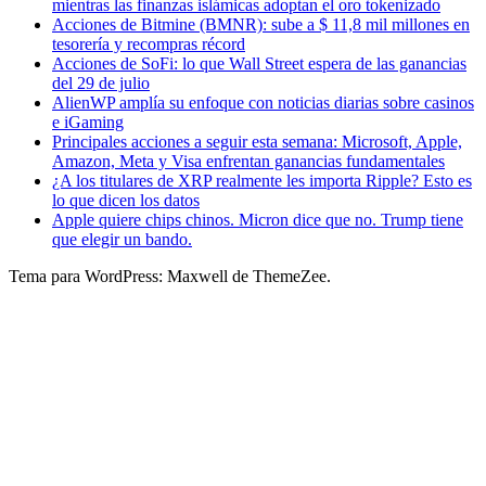
mientras las finanzas islámicas adoptan el oro tokenizado
Acciones de Bitmine (BMNR): sube a $ 11,8 mil millones en
tesorería y recompras récord
Acciones de SoFi: lo que Wall Street espera de las ganancias
del 29 de julio
AlienWP amplía su enfoque con noticias diarias sobre casinos
e iGaming
Principales acciones a seguir esta semana: Microsoft, Apple,
Amazon, Meta y Visa enfrentan ganancias fundamentales
¿A los titulares de XRP realmente les importa Ripple? Esto es
lo que dicen los datos
Apple quiere chips chinos. Micron dice que no. Trump tiene
que elegir un bando.
Tema para WordPress: Maxwell de ThemeZee.