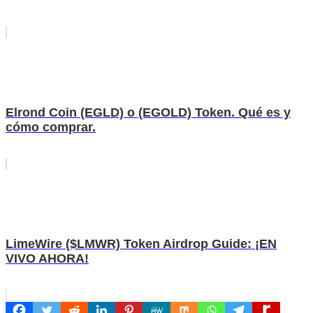
Elrond Coin (EGLD) o (EGOLD) Token. Qué es y
cómo comprar.
LimeWire ($LMWR) Token Airdrop Guide: ¡EN
VIVO AHORA!