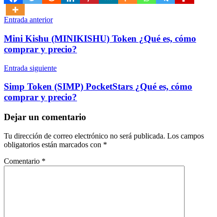
Navegación
Entrada anterior
de
Mini Kishu (MINIKISHU) Token ¿Qué es, cómo
entradas
comprar y precio?
Entrada siguiente
Simp Token (SIMP) PocketStars ¿Qué es, cómo
comprar y precio?
Dejar un comentario
Tu dirección de correo electrónico no será publicada.
Los campos
obligatorios están marcados con
*
Comentario
*