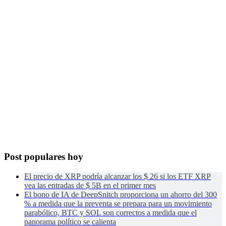
Post populares hoy
El precio de XRP podría alcanzar los $ 26 si los ETF XRP
vea las entradas de $ 5B en el primer mes
El bono de IA de DeepSnitch proporciona un ahorro del 300
% a medida que la preventa se prepara para un movimiento
parabólico, BTC y SOL son correctos a medida que el
panorama político se calienta