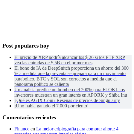
Post populares hoy
El precio de XRP podría alcanzar los $ 26 si los ETF XRP
vea las entradas de $ 5B en el primer mes
El bono de IA de DeepSnitch proporciona un ahorro del 300
% a medida que la preventa se prepara para un movimiento
parabólico, BTC y SOL son correctos a medida que el
panorama político se calienta
Un analista predice un bombeo del 200% para FLOKI, los
inversores muestran un gran interés en APORK y Shiba Inu
¿Qué es AGIX Coin? Reseñas de precios de Singularity
¡Uno había ganado el 7.000 por ciento!
Comentarios recientes
Finance
en
La mejor criptografía para comprar ahora: 4