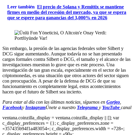
Leer también
El precio de Solana y Remittix se mantiene
firmes en medio del recesión del mercado, ya que se espera
que se espere para ganancias del 3,000% en 2026
Sin embargo, la presión de las agencias federales sobre Silbert y
DCG sigue aumentando. Aunque todavía no se han presentado
cargos formales contra Silbert o DCG, el tamaño y el alcance de las
investigaciones muestran lo grave que es este proceso. Una
investigación de tan gran escala, especialmente en el sector de las
criptomonedas, es una situación que otros actores del sector siguen
con preocupación. A pesar de la defensa de DCG de que su
funcionamiento es completamente legal, estos acontecimientos
hacen que el futuro de Silbert sea incierto.
Para estar al día con las últimas noticias, síguenos en
Gorjeo
,
Facebook
y
Instagram
Únete a nuestro
Telegrama
y
YouTube
canal
ventana.coinzilla_display = ventana.coinzilla_display || []; var
c_display_preferences = {}; c_display_preferences.zone =
«357435b94f1a483054»; c_display_preferences.width = «728»;
c_display_preferences.height = «90»;