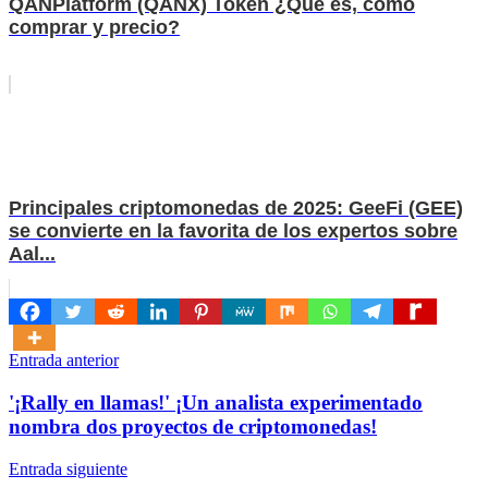
QANPlatform (QANX) Token ¿Qué es, cómo
comprar y precio?
Principales criptomonedas de 2025: GeeFi (GEE)
se convierte en la favorita de los expertos sobre
Aal...
Navegación
Entrada anterior
de
'¡Rally en llamas!' ¡Un analista experimentado
entradas
nombra dos proyectos de criptomonedas!
Entrada siguiente