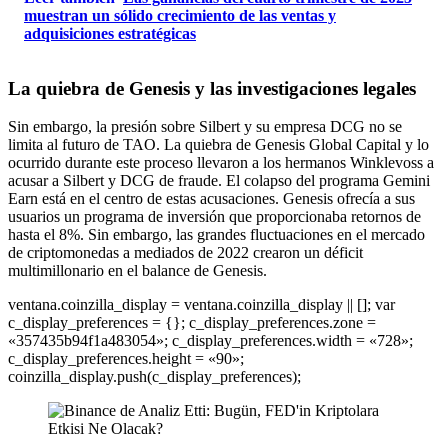
muestran un sólido crecimiento de las ventas y
adquisiciones estratégicas
La quiebra de Genesis y las investigaciones legales
Sin embargo, la presión sobre Silbert y su empresa DCG no se
limita al futuro de TAO. La quiebra de Genesis Global Capital y lo
ocurrido durante este proceso llevaron a los hermanos Winklevoss a
acusar a Silbert y DCG de fraude. El colapso del programa Gemini
Earn está en el centro de estas acusaciones. Genesis ofrecía a sus
usuarios un programa de inversión que proporcionaba retornos de
hasta el 8%. Sin embargo, las grandes fluctuaciones en el mercado
de criptomonedas a mediados de 2022 crearon un déficit
multimillonario en el balance de Genesis.
ventana.coinzilla_display = ventana.coinzilla_display || []; var
c_display_preferences = {}; c_display_preferences.zone =
«357435b94f1a483054»; c_display_preferences.width = «728»;
c_display_preferences.height = «90»;
coinzilla_display.push(c_display_preferences);