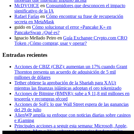
monedas que muestran impulso alcista
McDVOICE
en
Consumidores que desconocen el impacto
significativo de la IA
Rafael Farías
en
Cómo encontrar su frase de recuperación
secreta en MetaMask
guido
en
Cómo solucionar el error «Pancake K» en
PancakeSwap ¿Qué es?
Ignacio Mellado Peiro
en
Guía Exchange Crypto.com CRO
Token ¿Cómo comprar, usar y operar?
Entradas recientes
Acciones de CBIZ (CBZ): aumentan un 17% cuando Grant
Thornton presenta un acuerdo de adquisición de 5 mil
millones de dólares
Tether obtiene la aprobación de la Shariah para XAUt
mientras las finanzas islámicas adoptan el oro tokenizado
Acciones de Bitmine (BMNR): sube a $ 11,8 mil millones en
tesorería y recompras récord
Acciones de SoFi: lo que Wall Street espera de las ganancias
del 29 de julio
AlienWP amplía su enfoque con noticias diarias sobre casinos
e iGaming
Principales acciones a seguir esta semana: Microsoft, Apple,
Amazon, Meta y Visa enfrentan ganancias fundamentales