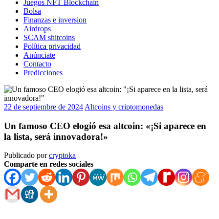
Juegos NFT Blockchain
Bolsa
Finanzas e inversion
Airdrops
SCAM shitcoins
Política privacidad
Anúnciate
Contacto
Predicciones
22 de septiembre de 2024
Altcoins y criptomonedas
Un famoso CEO elogió esa altcoin: «¡Si aparece en
la lista, será innovadora!»
Publicado por
cryptoka
Comparte en redes sociales