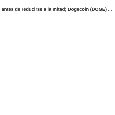
 antes de reducirse a la mitad; Dogecoin (DOGE) ...
3