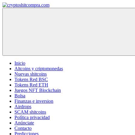
Saltar
al
cryptoshitcompra.com
contenido
Inicio
Altcoins y criptomonedas
Nuevas shitcoins
Tokens Red BSC
Tokens Red ETH
Juegos NFT Blockchain
Bolsa
Finanzas e inversion
Airdrops
SCAM shitcoins
Política privacidad
Anúnciate
Contacto
Predicciones