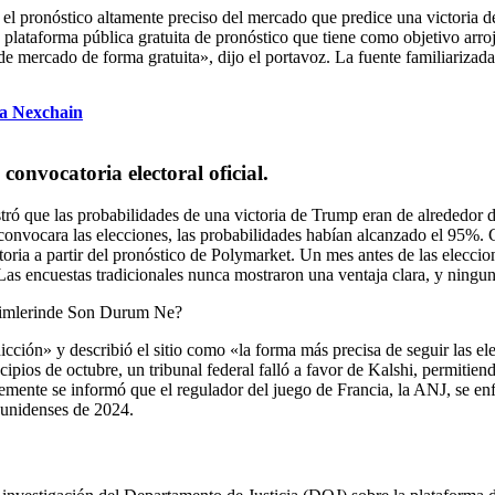
 el pronóstico altamente preciso del mercado que predice una victoria 
lataforma pública gratuita de pronóstico que tiene como objetivo arro
mercado de forma gratuita», dijo el portavoz. La fuente familiarizada 
 a Nexchain
onvocatoria electoral oficial.
stró que las probabilidades de una victoria de Trump eran de alreded
 convocara las elecciones, las probabilidades habían alcanzado el 95%.
oria a partir del pronóstico de Polymarket. Un mes antes de las elecci
as encuestas tradicionales nunca mostraron una ventaja clara, y ninguno
icción» y describió el sitio como «la forma más precisa de seguir las e
ipios de octubre, un tribunal federal falló a favor de Kalshi, permitien
mente se informó que el regulador del juego de Francia, la ANJ, se enf
ounidenses de 2024.