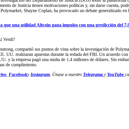
nte investigación del Departamento de Justicia (DOJ) sobre la platafor
ento de Justicia tienen motivaciones políticas y, sin darse cuenta, podr
de Polymarket, Shayne Coplan, ha provocado un debate generalizado en lo
 que una utilidad Altcoin gana impulso con una predicción del 7
mstrong, compartió sus puntos de vista sobre la investigación de Poly
n EE. UU. realizaran apuestas durante la redada del FBI. Un acuerdo 
UU. y la empresa pagó una multa de 1,4 millones de dólares. Sin embarg
emas de cumplimiento.
jeo
,
Facebook
y
Instagram
. Únase a nuestro
Telegrama
y
YouTube
ca