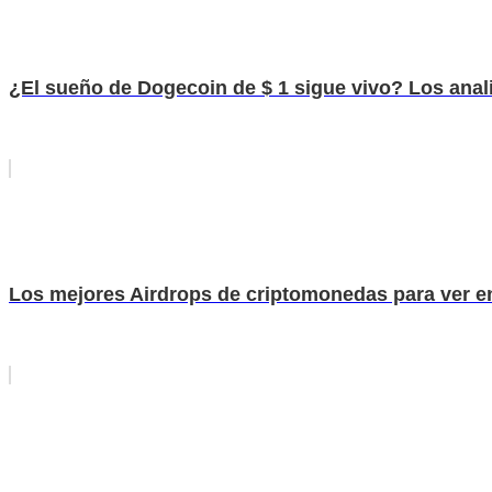
¿El sueño de Dogecoin de $ 1 sigue vivo? Los anali
Los mejores Airdrops de criptomonedas para ver e