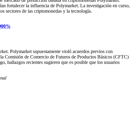
ma de mercado de predicción basada en criptomonedas Polymarket.
ían fortalecer la influencia de Polymarket. La investigación en curso,
s sectores de las criptomonedas y la tecnología.
,900%
market. Polymarket supuestamente violó acuerdos previos con
con la Comisión de Comercio de Futuros de Productos Básicos (CFTC)
o, hallazgos recientes sugieren que es posible que los usuarios
nal