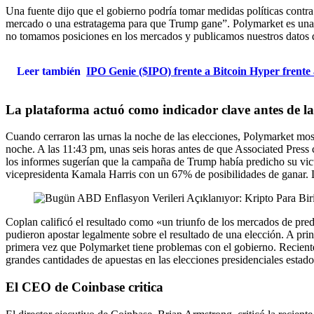
Una fuente dijo que el gobierno podría tomar medidas políticas contra
mercado o una estratagema para que Trump gane”. Polymarket es una p
no tomamos posiciones en los mercados y publicamos nuestros datos de 
Leer también
IPO Genie ($IPO) frente a Bitcoin Hyper frente
La plataforma actuó como indicador clave antes de la c
Cuando cerraron las urnas la noche de las elecciones, Polymarket mo
noche. A las 11:43 pm, unas seis horas antes de que Associated Press
los informes sugerían que la campaña de Trump había predicho su vict
vicepresidenta Kamala Harris con un 67% de posibilidades de ganar. L
Coplan calificó el resultado como «un triunfo de los mercados de pred
pudieron apostar legalmente sobre el resultado de una elección. A princ
primera vez que Polymarket tiene problemas con el gobierno. Reciente
grandes cantidades de apuestas en las elecciones presidenciales estad
El CEO de Coinbase critica