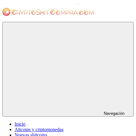
Saltar
al
contenido
cryptoshitcompra.com
Navegación
Inicio
Altcoins y criptomonedas
Nuevas shitcoins