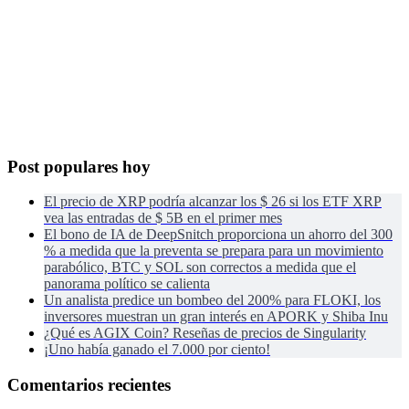
Post populares hoy
El precio de XRP podría alcanzar los $ 26 si los ETF XRP
vea las entradas de $ 5B en el primer mes
El bono de IA de DeepSnitch proporciona un ahorro del 300
% a medida que la preventa se prepara para un movimiento
parabólico, BTC y SOL son correctos a medida que el
panorama político se calienta
Un analista predice un bombeo del 200% para FLOKI, los
inversores muestran un gran interés en APORK y Shiba Inu
¿Qué es AGIX Coin? Reseñas de precios de Singularity
¡Uno había ganado el 7.000 por ciento!
Comentarios recientes