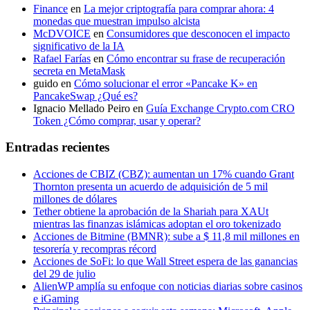
Finance
en
La mejor criptografía para comprar ahora: 4
monedas que muestran impulso alcista
McDVOICE
en
Consumidores que desconocen el impacto
significativo de la IA
Rafael Farías
en
Cómo encontrar su frase de recuperación
secreta en MetaMask
guido
en
Cómo solucionar el error «Pancake K» en
PancakeSwap ¿Qué es?
Ignacio Mellado Peiro
en
Guía Exchange Crypto.com CRO
Token ¿Cómo comprar, usar y operar?
Entradas recientes
Acciones de CBIZ (CBZ): aumentan un 17% cuando Grant
Thornton presenta un acuerdo de adquisición de 5 mil
millones de dólares
Tether obtiene la aprobación de la Shariah para XAUt
mientras las finanzas islámicas adoptan el oro tokenizado
Acciones de Bitmine (BMNR): sube a $ 11,8 mil millones en
tesorería y recompras récord
Acciones de SoFi: lo que Wall Street espera de las ganancias
del 29 de julio
AlienWP amplía su enfoque con noticias diarias sobre casinos
e iGaming