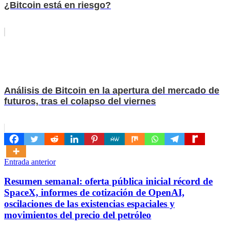
¿Bitcoin está en riesgo?
Análisis de Bitcoin en la apertura del mercado de
futuros, tras el colapso del viernes
Navegación
Entrada anterior
de
Resumen semanal: oferta pública inicial récord de
entradas
SpaceX, informes de cotización de OpenAI,
oscilaciones de las existencias espaciales y
movimientos del precio del petróleo