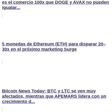
es el comercio 100x que DOGE y AVAX no pueden
igualar...
5 monedas de Ethereum (ETH) para disparar 20–
30x en el próximo marketing Surge
Bitcoin News Today: BTC y LTC se ven muy
afectados, mientras que APEMARS lidera con un
crecimiento d...