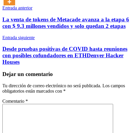
Navegación
Entrada anterior
de
La venta de tokens de Metacade avanza a la etapa 6
entradas
con $ 9.3 millones vendidos y solo quedan 2 etapas
Entrada siguiente
Desde pruebas positivas de COVID hasta reuniones
con posibles cofundadores en ETHDenver Hacker
Houses
Dejar un comentario
Tu dirección de correo electrónico no será publicada.
Los campos
obligatorios están marcados con
*
Comentario
*