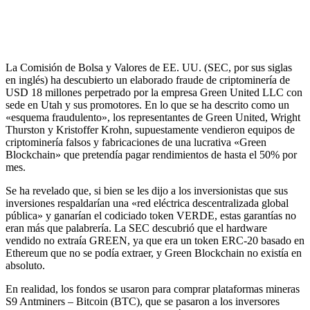
La Comisión de Bolsa y Valores de EE. UU. (SEC, por sus siglas
en inglés) ha descubierto un elaborado fraude de criptominería de
USD 18 millones perpetrado por la empresa Green United LLC con
sede en Utah y sus promotores. En lo que se ha descrito como un
«esquema fraudulento», los representantes de Green United, Wright
Thurston y Kristoffer Krohn, supuestamente vendieron equipos de
criptominería falsos y fabricaciones de una lucrativa «Green
Blockchain» que pretendía pagar rendimientos de hasta el 50% por
mes.
Se ha revelado que, si bien se les dijo a los inversionistas que sus
inversiones respaldarían una «red eléctrica descentralizada global
pública» y ganarían el codiciado token VERDE, estas garantías no
eran más que palabrería. La SEC descubrió que el hardware
vendido no extraía GREEN, ya que era un token ERC-20 basado en
Ethereum que no se podía extraer, y Green Blockchain no existía en
absoluto.
En realidad, los fondos se usaron para comprar plataformas mineras
S9 Antminers – Bitcoin (BTC), que se pasaron a los inversores