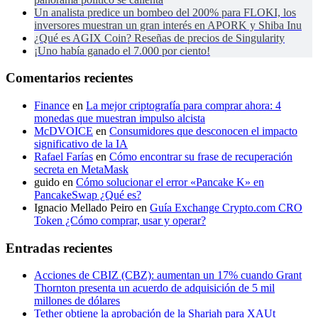
Un analista predice un bombeo del 200% para FLOKI, los
inversores muestran un gran interés en APORK y Shiba Inu
¿Qué es AGIX Coin? Reseñas de precios de Singularity
¡Uno había ganado el 7.000 por ciento!
Comentarios recientes
Finance
en
La mejor criptografía para comprar ahora: 4
monedas que muestran impulso alcista
McDVOICE
en
Consumidores que desconocen el impacto
significativo de la IA
Rafael Farías
en
Cómo encontrar su frase de recuperación
secreta en MetaMask
guido
en
Cómo solucionar el error «Pancake K» en
PancakeSwap ¿Qué es?
Ignacio Mellado Peiro
en
Guía Exchange Crypto.com CRO
Token ¿Cómo comprar, usar y operar?
Entradas recientes
Acciones de CBIZ (CBZ): aumentan un 17% cuando Grant
Thornton presenta un acuerdo de adquisición de 5 mil
millones de dólares
Tether obtiene la aprobación de la Shariah para XAUt