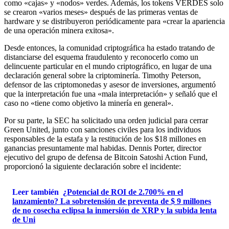
como «cajas» y «nodos» verdes. Además, los tokens VERDES solo
se crearon «varios meses» después de las primeras ventas de
hardware y se distribuyeron periódicamente para «crear la apariencia
de una operación minera exitosa».
Desde entonces, la comunidad criptográfica ha estado tratando de
distanciarse del esquema fraudulento y reconocerlo como un
delincuente particular en el mundo criptográfico, en lugar de una
declaración general sobre la criptominería. Timothy Peterson,
defensor de las criptomonedas y asesor de inversiones, argumentó
que la interpretación fue una «mala interpretación» y señaló que el
caso no «tiene como objetivo la minería en general».
Por su parte, la SEC ha solicitado una orden judicial para cerrar
Green United, junto con sanciones civiles para los individuos
responsables de la estafa y la restitución de los $18 millones en
ganancias presuntamente mal habidas. Dennis Porter, director
ejecutivo del grupo de defensa de Bitcoin Satoshi Action Fund,
proporcionó la siguiente declaración sobre el incidente:
Leer también
¿Potencial de ROI de 2.700% en el
lanzamiento? La sobretensión de preventa de $ 9 millones
de no cosecha eclipsa la inmersión de XRP y la subida lenta
de Uni