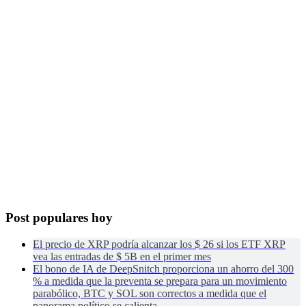
Post populares hoy
El precio de XRP podría alcanzar los $ 26 si los ETF XRP
vea las entradas de $ 5B en el primer mes
El bono de IA de DeepSnitch proporciona un ahorro del 300
% a medida que la preventa se prepara para un movimiento
parabólico, BTC y SOL son correctos a medida que el
panorama político se calienta