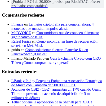
¿Podría el ROI de 30.000x previsto por BlockDAG ofrecer
resultados comparables?
Comentarios recientes
Finance
en
La mejor criptografía para comprar ahora: 4
monedas que muestran impulso alcista
McDVOICE
en
Consumidores que desconocen el impacto
significativo de la IA
Rafael Farías
en
Cómo encontrar su frase de recuperación
secreta en MetaMask
guido
en
Cómo solucionar el error «Pancake K» en
PancakeSwap ¿Qué es?
Ignacio Mellado Peiro
en
Guía Exchange Crypto.com CRO
Token ¿Cómo comprar, usar y operar?
Entradas recientes
LBank y Pudgy Penguins Forjan una Asociación Estratégica
de Marca con Campaña de 500.000 USDT
Acciones de CBIZ (CBZ): aumentan un 17% cuando Grant
Thornton presenta un acuerdo de adquisición de 5 mil
millones de dólares
Tether obtiene la aprobación de la Shariah para XAUt