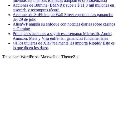
mientras las finanzas islámicas adoptan el oro tokenizado
Acciones de Bitmine (BMNR): sube a $ 11,8 mil millones en
tesorería y recompras récord
Acciones de SoFi: lo que Wall Street espera de las ganancias
del 29 de julio
AlienWP amplía su enfoque con noticias diarias sobre casinos
e iGaming
Principales acciones a seguir esta semana: Microsoft, Apple,
Amazon, Meta y Visa enfrentan ganancias fundamentales
¿A los titulares de XRP realmente les importa Ripple? Esto es
lo que dicen los datos
Tema para WordPress: Maxwell de ThemeZee.