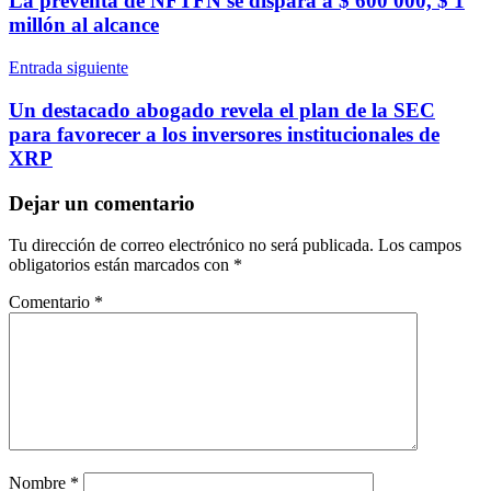
La preventa de NFTFN se dispara a $ 600 000, $ 1
entradas
millón al alcance
Entrada siguiente
Un destacado abogado revela el plan de la SEC
para favorecer a los inversores institucionales de
XRP
Dejar un comentario
Tu dirección de correo electrónico no será publicada.
Los campos
obligatorios están marcados con
*
Comentario
*
Nombre
*