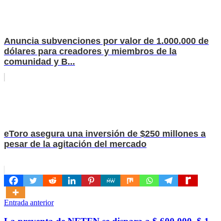
Anuncia subvenciones por valor de 1.000.000 de
dólares para creadores y miembros de la
comunidad y B...
eToro asegura una inversión de $250 millones a
pesar de la agitación del mercado
Navegación
Entrada anterior
de