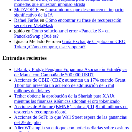
monedas que muestran impulso alcista
McDVOICE
en
Consumidores que desconocen el impacto
significativo de la IA
Rafael Farías
en
Cómo encontrar su frase de recuperación
secreta en MetaMask
guido
en
Cómo solucionar el error «Pancake K» en
PancakeSwap ¿Qué es?
Ignacio Mellado Peiro
en
Guía Exchange Crypto.com CRO
Token ¿Cómo comprar, usar y operar?
Entradas recientes
LBank y Pudgy Penguins Forjan una Asociación Estratégica
de Marca con Campaña de 500.000 USDT
Acciones de CBIZ (CBZ): aumentan un 17% cuando Grant
Thornton presenta un acuerdo de adquisición de 5 mil
millones de dólares
Tether obtiene la aprobación de la Shariah para XAUt
mientras las finanzas islámicas adoptan el oro tokenizado
Acciones de Bitmine (BMNR): sube a $ 11,8 mil millones en
tesorería y recompras récord
Acciones de SoFi: lo que Wall Street espera de las ganancias
del 29 de julio
AlienWP amplía su enfoque con noticias diarias sobre casinos