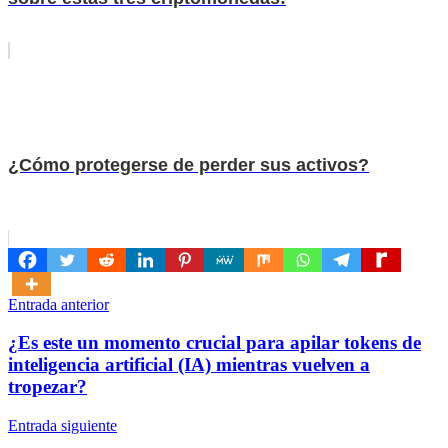
¿Cómo protegerse de perder sus activos?
Navegación
Entrada anterior
de
¿Es este un momento crucial para apilar tokens de
entradas
inteligencia artificial (IA) mientras vuelven a
tropezar?
Entrada siguiente