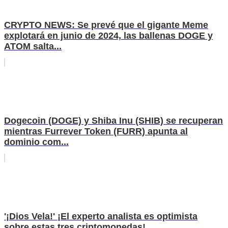
CRYPTO NEWS: Se prevé que el gigante Meme
explotará en junio de 2024, las ballenas DOGE y
ATOM salta...
Dogecoin (DOGE) y Shiba Inu (SHIB) se recuperan
mientras Furrever Token (FURR) apunta al
dominio com...
'¡Dios Vela!' ¡El experto analista es optimista
sobre estas tres criptomonedas!