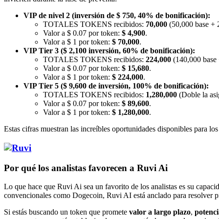
VIP de nivel 2 (inversión de $ 750, 40% de bonificación):
TOTALES TOKENS recibidos:
70,000
(50,000 base + 
Valor a $ 0.07 por token:
$ 4,900
.
Valor a $ 1 por token:
$ 70,000
.
VIP Tier 3 ($ 2,100 inversión, 60% de bonificación):
TOTALES TOKENS recibidos:
224,000
(140,000 base 
Valor a $ 0.07 por token:
$ 15,680
.
Valor a $ 1 por token:
$ 224,000
.
VIP Tier 5 ($ 9,600 de inversión, 100% de bonificación):
TOTALES TOKENS recibidos:
1,280,000
(Doble la asi
Valor a $ 0.07 por token:
$ 89,600
.
Valor a $ 1 por token:
$ 1,280,000
.
Estas cifras muestran las increíbles oportunidades disponibles para lo
Por qué los analistas favorecen a Ruvi Ai
Lo que hace que Ruvi Ai sea un favorito de los analistas es su capac
convencionales como Dogecoin, Ruvi AI está anclado para resolver pro
Si estás buscando un token que promete
valor a largo plazo
,
potenci