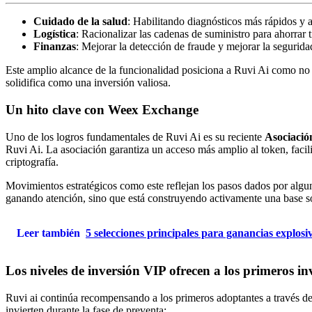
Cuidado de la salud
: Habilitando diagnósticos más rápidos y a
Logística
: Racionalizar las cadenas de suministro para ahorrar 
Finanzas
: Mejorar la detección de fraude y mejorar la segurida
Este amplio alcance de la funcionalidad posiciona a Ruvi Ai como no
solidifica como una inversión valiosa.
Un hito clave con Weex Exchange
Uno de los logros fundamentales de Ruvi Ai es su reciente
Asociaci
Ruvi Ai. La asociación garantiza un acceso más amplio al token, facil
criptografía.
Movimientos estratégicos como este reflejan los pasos dados por alguno
ganando atención, sino que está construyendo activamente una base sól
Leer también
5 selecciones principales para ganancias explosi
Los niveles de inversión VIP ofrecen a los primeros 
Ruvi ai continúa recompensando a los primeros adoptantes a través d
invierten durante la fase de preventa: