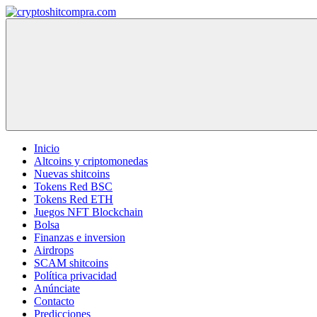
Saltar
al
cryptoshitcompra.com
contenido
Inicio
Altcoins y criptomonedas
Nuevas shitcoins
Tokens Red BSC
Tokens Red ETH
Juegos NFT Blockchain
Bolsa
Finanzas e inversion
Airdrops
SCAM shitcoins
Política privacidad
Anúnciate
Contacto
Predicciones