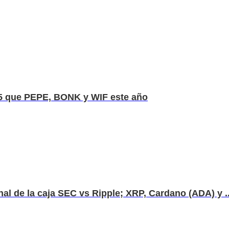
025 que PEPE, BONK y WIF este año
al de la caja SEC vs Ripple; XRP, Cardano (ADA) y ..