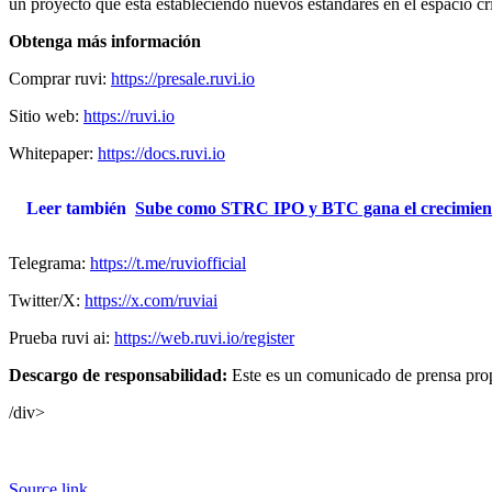
un proyecto que está estableciendo nuevos estándares en el espacio cr
Obtenga más información
Comprar ruvi:
https://presale.ruvi.io
Sitio web:
https://ruvi.io
Whitepaper:
https://docs.ruvi.io
Leer también
Sube como STRC IPO y BTC gana el crecimiento
Telegrama:
https://t.me/ruviofficial
Twitter/X:
https://x.com/ruviai
Prueba ruvi ai:
https://web.ruvi.io/register
Descargo de responsabilidad:
Este es un comunicado de prensa propo
/div>
Source link