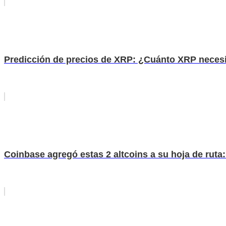
Predicción de precios de XRP: ¿Cuánto XRP necesit
Coinbase agregó estas 2 altcoins a su hoja de ruta: