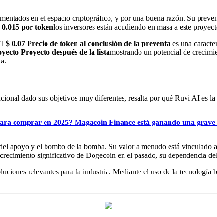
entados en el espacio criptográfico, y por una buena razón. Su preven
 0.015 por token
los inversores están acudiendo en masa a este proyect
El
$ 0.07 Precio de token al conclusión de la preventa
es una caracter
oyecto Proyecto después de la lista
mostrando un potencial de crecimien
da.
nal dado sus objetivos muy diferentes, resalta por qué Ruvi AI es la op
l para comprar en 2025? Magacoin Finance está ganando una grave 
poyo y el bombo de la bomba. Su valor a menudo está vinculado a las 
 crecimiento significativo de Dogecoin en el pasado, su dependencia del 
luciones relevantes para la industria. Mediante el uso de la tecnología 