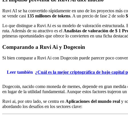
Ruvi AI se ha convertido rápidamente en uno de los proyectos más com
se vende casi
135 millones de tokens
. A un precio de fase 2 de solo
$
Lo que distingue a Ruvi Ai es su modelo de valoración estructurada. 
ruta. Además de su atractivo es el
Analistas de valoración de $ 1 Pr
primeras oportunidades que ofrece lo convierten en una ficha destaca
Comparando a Ruvi Ai y Dogecoin
Si bien comparar a Ruvi Ai con Dogecoin puede parecer poco convencio
Leer también
¿Cuál es la mejor criptográfica de bajo capita
Dogecoin, nacido como moneda de memes, depende en gran medida del a
en lugar de la utilidad fundamental. Aunque estos factores trajeron un
Ruvi ai, por otro lado, se centra en
Aplicaciones del mundo real
y so
abordando los desafíos en los sectores clave: