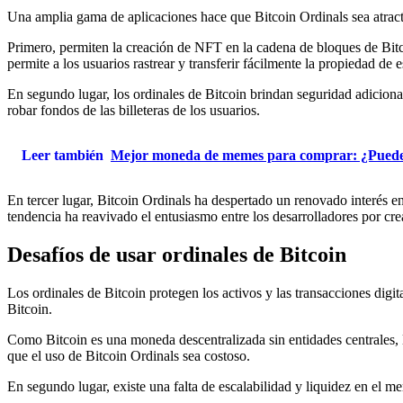
Una amplia gama de aplicaciones hace que Bitcoin Ordinals sea atract
Primero, permiten la creación de NFT en la cadena de bloques de Bitco
permite a los usuarios rastrear y transferir fácilmente la propiedad de
En segundo lugar, los ordinales de Bitcoin brindan seguridad adicional p
robar fondos de las billeteras de los usuarios.
Leer también
Mejor moneda de memes para comprar: ¿Puede est
En tercer lugar, Bitcoin Ordinals ha despertado un renovado interés e
tendencia ha reavivado el entusiasmo entre los desarrolladores por cr
Desafíos de usar ordinales de Bitcoin
Los ordinales de Bitcoin protegen los activos y las transacciones digit
Bitcoin.
Como Bitcoin es una moneda descentralizada sin entidades centrales, lo
que el uso de Bitcoin Ordinals sea costoso.
En segundo lugar, existe una falta de escalabilidad y liquidez en el 