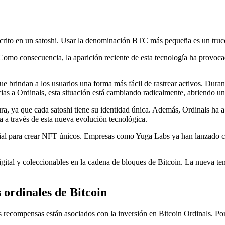
inscrito en un satoshi. Usar la denominación BTC más pequeña es un tru
Como consecuencia, la aparición reciente de esta tecnología ha provocad
rque brindan a los usuarios una forma más fácil de rastrear activos. D
cias a Ordinals, esta situación está cambiando radicalmente, abriendo 
gura, ya que cada satoshi tiene su identidad única. Además, Ordinals ha 
a través de esta nueva evolución tecnológica.
cial para crear NFT únicos. Empresas como Yuga Labs ya han lanzado 
 digital y coleccionables en la cadena de bloques de Bitcoin. La nueva t
 ordinales de Bitcoin
 recompensas están asociados con la inversión en Bitcoin Ordinals. Por 