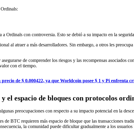
 Ordinals:
 a Ordinals con controversia. Esto se debió a su impacto en la segurida
onal al atraer a más desarrolladores. Sin embargo, a otros les preocup
 y asegurarse de comprender los riesgos y las recompensas asociados con
valor con el tiempo.
recio de $ 0.000422, ya que Worldcoin posee $ 1 y Pi enfrenta crí
 y el espacio de bloques con protocolos ordi
algunas preocupaciones con respecto a su impacto potencial en la descen
les de BTC requieren más espacio de bloque que las transacciones tradi
ecuencia, la comunidad puede dificultar gradualmente a los usuarios h