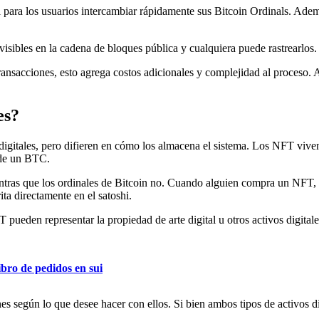
il para los usuarios intercambiar rápidamente sus Bitcoin Ordinals. Adem
visibles en la cadena de bloques pública y cualquiera puede rastrearlos.
s transacciones, esto agrega costos adicionales y complejidad al proceso
es?
digitales, pero difieren en cómo los almacena el sistema. Los NFT vive
 de un BTC.
entras que los ordinales de Bitcoin no. Cuando alguien compra un NFT,
ita directamente en el satoshi.
T pueden representar la propiedad de arte digital u otros activos digita
bro de pedidos en sui
nes según lo que desee hacer con ellos. Si bien ambos tipos de activos d