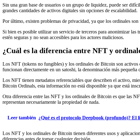
Sin una gran base de usuarios o un grupo de liquidez, puede ser difíc
grandes cantidades de activos digitales sin opciones de escalabilidad.
Por último, existen problemas de privacidad, ya que los ordinales son 
Si bien es posible utilizar un servicio de terceros para anonimizar la
estén seguras y no sean accesibles para los actores maliciosos.
¿Cuál es la diferencia entre NFT y ordinal
Los NFT (tokens no fungibles) y los ordinales de Bitcoin son activos 
funcionan directamente en un satoshi, la denominación más pequeña
Los NFT tienen metadatos referenciables que describen el activo, mi
Bitcoin Ordinals, esta información no está disponible ya que está inscr
Otra diferencia entre las NFT y los ordinales de Bitcoin es que las NF
representan necesariamente la propiedad de nada.
Leer también
¿Qué es el protocolo Deepbook (profundo)? El li
Los NFT y los ordinales de Bitcoin tienen diferentes usos y aplicacio
diferencias antes de tomar cualquier decisión.