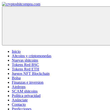
Saltar
al
cryptoshitcompra.com
contenido
Inicio
Altcoins y criptomonedas
Nuevas shitcoins
Tokens Red BSC
Tokens Red ETH
Juegos NFT Blockchain
Bolsa
Finanzas e inversion
Airdrops
SCAM shitcoins
Política privacidad
Anúnciate
Contacto
Predicciones