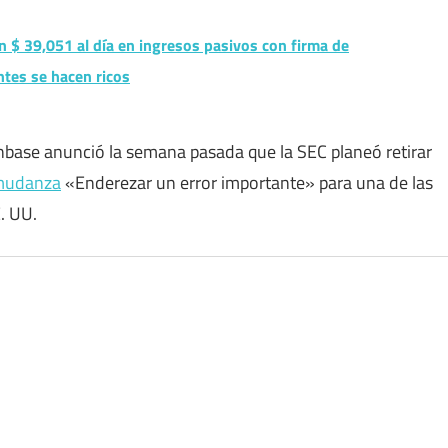
 $ 39,051 al día en ingresos pasivos con firma de
ntes se hacen ricos
nbase anunció la semana pasada que la SEC planeó retirar
 mudanza
«Enderezar un error importante» para una de las
. UU.