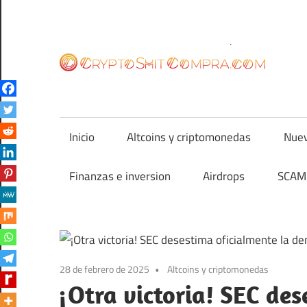
Saltar
al
contenido
cr
Inicio
Altcoins y criptomonedas
Nuev
Finanzas e inversion
Airdrops
SCAM 
28 de febrero de 2025
Altcoins y criptomonedas
¡Otra victoria! SEC des