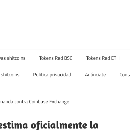
yptoshitcompra.com
as shitcoins
Tokens Red BSC
Tokens Red ETH
shitcoins
Política privacidad
Anúnciate
Cont
estima oficialmente la