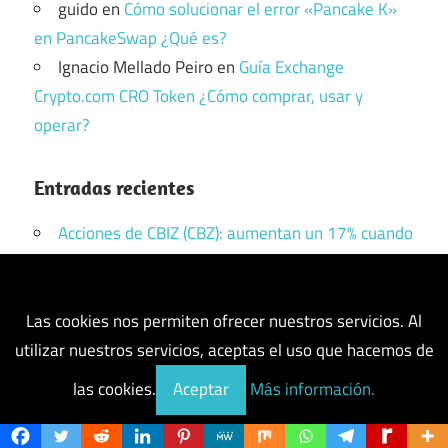
guido
en
Cómo solucionar el error «Pancake K»
en PancakeSwap ¿Qué es?
Ignacio Mellado Peiro
en
Guía Exchange
Crypto.com CRO Token ¿Cómo comprar, usar y
operar?
Entradas recientes
Acciones de CBIZ (CBZ): aumentan un 17% cuando
Grant Thornton presenta un acuerdo de adquisición
de 5 mil millones de dólares
Tether obtiene la aprobación de la Shariah para
Las cookies nos permiten ofrecer nuestros servicios. Al
XAUt mientras las finanzas islámicas adoptan el oro
utilizar nuestros servicios, aceptas el uso que hacemos de
tokenizado
las cookies.
Aceptar
Más información.
Acciones de Bitmine (BMNR): sube a $ 11,8 mil
millones en tesorería y recompras récord