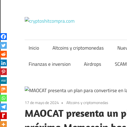
Saltar
al
contenido
cryptos
Inicio
Altcoins y criptomonedas
Nuev
Finanzas e inversion
Airdrops
SCAM 
17 de mayo de 2024
Altcoins y criptomonedas
MAOCAT presenta un pl