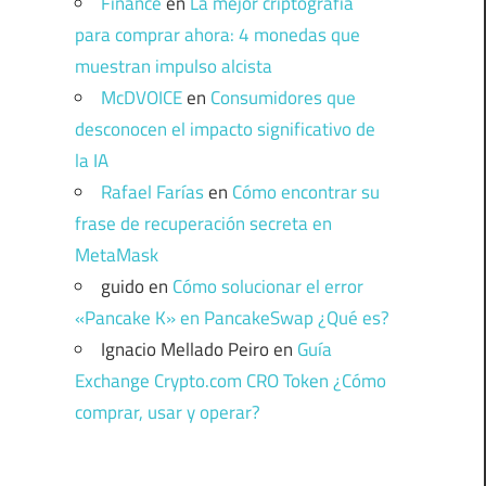
Finance
en
La mejor criptografía
para comprar ahora: 4 monedas que
muestran impulso alcista
McDVOICE
en
Consumidores que
desconocen el impacto significativo de
la IA
Rafael Farías
en
Cómo encontrar su
frase de recuperación secreta en
MetaMask
guido
en
Cómo solucionar el error
«Pancake K» en PancakeSwap ¿Qué es?
Ignacio Mellado Peiro
en
Guía
Exchange Crypto.com CRO Token ¿Cómo
comprar, usar y operar?