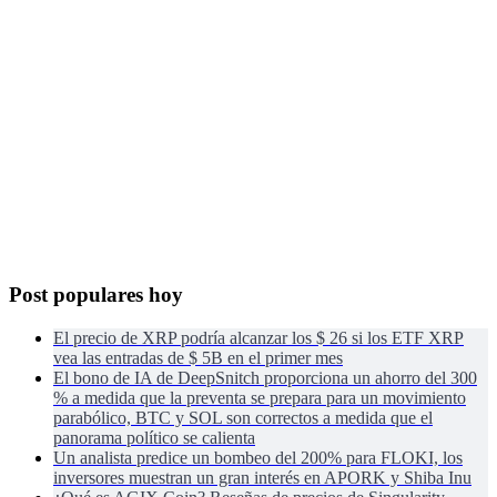
Post populares hoy
El precio de XRP podría alcanzar los $ 26 si los ETF XRP
vea las entradas de $ 5B en el primer mes
El bono de IA de DeepSnitch proporciona un ahorro del 300
% a medida que la preventa se prepara para un movimiento
parabólico, BTC y SOL son correctos a medida que el
panorama político se calienta
Un analista predice un bombeo del 200% para FLOKI, los
inversores muestran un gran interés en APORK y Shiba Inu