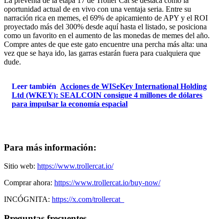
La preventa de la etapa 17 de Troller Cat se destaca como la
oportunidad actual de en vivo con una ventaja seria. Entre su
narración rica en memes, el 69% de apicamiento de APY y el ROI
proyectado más del 300% desde aquí hasta el listado, se posiciona
como un favorito en el aumento de las monedas de memes del año.
Compre antes de que este gato encuentre una percha más alta: una
vez que se haya ido, las garras estarán fuera para cualquiera que
dude.
Leer también
Acciones de WISeKey International Holding
Ltd (WKEY): SEALCOIN consigue 4 millones de dólares
para impulsar la economía espacial
Para más información:
Sitio web:
https://www.trollercat.io/
Comprar ahora:
https://www.trollercat.io/buy-now/
INCÓGNITA:
https://x.com/trollercat_
Preguntas frecuentes