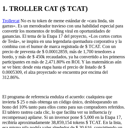
1. TROLLER CAT ($ TCAT)
Trollercat
No es tu token de meme estándar de «cara linda, sin
garras». Es un merodeador travieso con una habilidad especial para
convertir los momentos de trolling viral en oportunidades de
ganancias. El tema de la Etapa 17 del proyecto, «Los cortos cortos
de Tesla», se inspira en una legendaria quemadura corporativa y la
combina con el humor de marca registrada de $ TCAT. Con un
precio de preventa de $ 0.00012859, más de 1,700 tenedores a
bordo, y más de $ 450k recaudados, ya ha convertido a los primeros
participantes en más de 2,471.80% en ROI. Y las matemáticas aún
se ve bien: desde esta etapa hasta el precio de listado de $
0.0005309, el alza proyectado se encuentra por encima del
312.86%.
El programa de referencia endulza el acuerdo: cualquiera que
invierta $ 25 o más obtenga un código único, desbloqueando un
bono del 10% tanto para ellos como para sus compradores referidos.
El tablero rastrea cada clic, lo que facilita ver su influencia (y
recompensas) apilarse. Si un inversor pone $ 5,000 en la Etapa 17,
recibiría aproximadamente 38,859,154 tokens $ TCAT. En la lista,
esa misma pila podría valer alrededor de $ 20,616, convirtiendo un