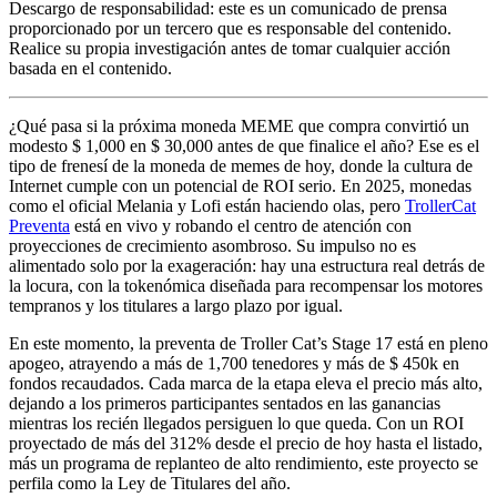
Descargo de responsabilidad: este es un comunicado de prensa
proporcionado por un tercero que es responsable del contenido.
Realice su propia investigación antes de tomar cualquier acción
basada en el contenido.
¿Qué pasa si la próxima moneda MEME que compra convirtió un
modesto $ 1,000 en $ 30,000 antes de que finalice el año? Ese es el
tipo de frenesí de la moneda de memes de hoy, donde la cultura de
Internet cumple con un potencial de ROI serio. En 2025, monedas
como el oficial Melania y Lofi están haciendo olas, pero
TrollerCat
Preventa
está en vivo y robando el centro de atención con
proyecciones de crecimiento asombroso. Su impulso no es
alimentado solo por la exageración: hay una estructura real detrás de
la locura, con la tokenómica diseñada para recompensar los motores
tempranos y los titulares a largo plazo por igual.
En este momento, la preventa de Troller Cat’s Stage 17 está en pleno
apogeo, atrayendo a más de 1,700 tenedores y más de $ 450k en
fondos recaudados. Cada marca de la etapa eleva el precio más alto,
dejando a los primeros participantes sentados en las ganancias
mientras los recién llegados persiguen lo que queda. Con un ROI
proyectado de más del 312% desde el precio de hoy hasta el listado,
más un programa de replanteo de alto rendimiento, este proyecto se
perfila como la Ley de Titulares del año.