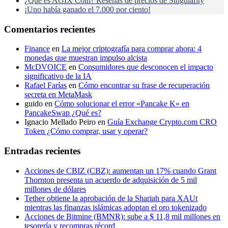
¿Qué es AGIX Coin? Reseñas de precios de Singularity
¡Uno había ganado el 7.000 por ciento!
Comentarios recientes
Finance
en
La mejor criptografía para comprar ahora: 4
monedas que muestran impulso alcista
McDVOICE
en
Consumidores que desconocen el impacto
significativo de la IA
Rafael Farías
en
Cómo encontrar su frase de recuperación
secreta en MetaMask
guido
en
Cómo solucionar el error «Pancake K» en
PancakeSwap ¿Qué es?
Ignacio Mellado Peiro
en
Guía Exchange Crypto.com CRO
Token ¿Cómo comprar, usar y operar?
Entradas recientes
Acciones de CBIZ (CBZ): aumentan un 17% cuando Grant
Thornton presenta un acuerdo de adquisición de 5 mil
millones de dólares
Tether obtiene la aprobación de la Shariah para XAUt
mientras las finanzas islámicas adoptan el oro tokenizado
Acciones de Bitmine (BMNR): sube a $ 11,8 mil millones en
tesorería y recompras récord