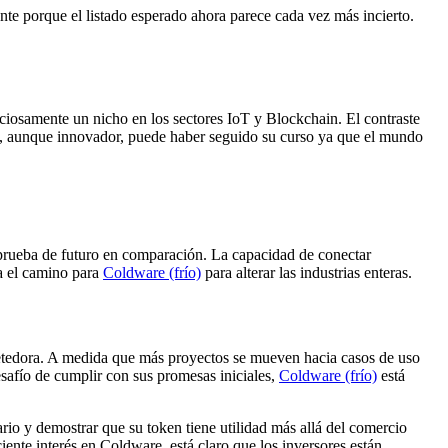
mente porque el listado esperado ahora parece cada vez más incierto.
nciosamente un nicho en los sectores IoT y Blockchain. El contraste
PI, aunque innovador, puede haber seguido su curso ya que el mundo
 prueba de futuro en comparación. La capacidad de conectar
na el camino para
Coldware (frío)
para alterar las industrias enteras.
metedora. A medida que más proyectos se mueven hacia casos de uso
safío de cumplir con sus promesas iniciales,
Coldware (frío)
está
io y demostrar que su token tiene utilidad más allá del comercio
ente interés en Coldware, está claro que los inversores están