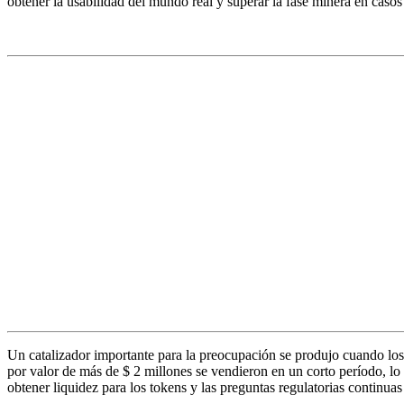
obtener la usabilidad del mundo real y superar la fase minera en casos
Un catalizador importante para la preocupación se produjo cuando los
por valor de más de $ 2 millones se vendieron en un corto período, lo 
obtener liquidez para los tokens y las preguntas regulatorias continua