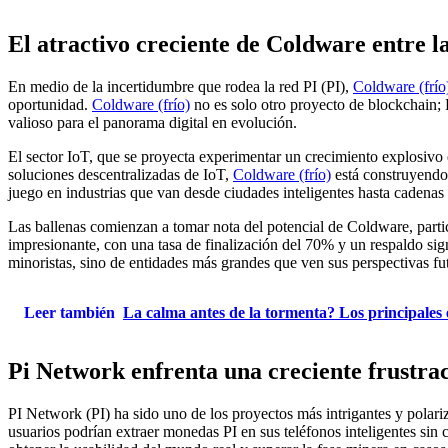
El atractivo creciente de Coldware entre la
En medio de la incertidumbre que rodea la red PI (PI),
Coldware (frío
oportunidad.
Coldware (frío)
no es solo otro proyecto de blockchain; 
valioso para el panorama digital en evolución.
El sector IoT, que se proyecta experimentar un crecimiento explosivo
soluciones descentralizadas de IoT,
Coldware (frío)
está construyendo 
juego en industrias que van desde ciudades inteligentes hasta cadenas 
Las ballenas comienzan a tomar nota del potencial de Coldware, parti
impresionante, con una tasa de finalización del 70% y un respaldo sign
minoristas, sino de entidades más grandes que ven sus perspectivas fu
Leer también
La calma antes de la tormenta? Los principales 
Pi Network enfrenta una creciente frustra
PI Network (PI) ha sido uno de los proyectos más intrigantes y polari
usuarios podrían extraer monedas PI en sus teléfonos inteligentes sin