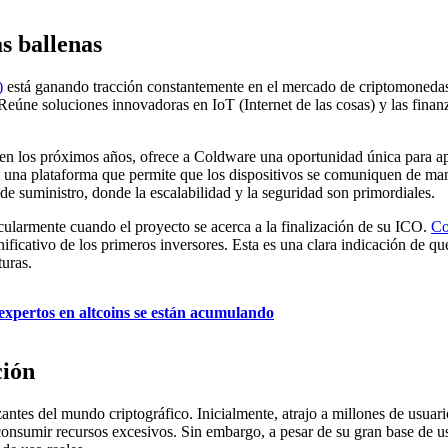
s ballenas
)
está ganando tracción constantemente en el mercado de criptomonedas,
Reúne soluciones innovadoras en IoT (Internet de las cosas) y las fin
 en los próximos años, ofrece a Coldware una oportunidad única para ap
una plataforma que permite que los dispositivos se comuniquen de mane
de suministro, donde la escalabilidad y la seguridad son primordiales.
cularmente cuando el proyecto se acerca a la finalización de su ICO.
Co
ificativo de los primeros inversores. Esta es una clara indicación de qu
turas.
expertos en altcoins se están acumulando
ción
zantes del mundo criptográfico. Inicialmente, atrajo a millones de usua
 consumir recursos excesivos. Sin embargo, a pesar de su gran base de u