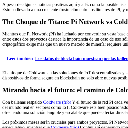
A pesar de algunas noticias positivas aquí y allá, como la posible list
Esto ha llevado a una creciente frustración entre los titulares de PI, 
The Choque de Titans: Pi Network vs Col
Mientras que Pi Network (PI) ha luchado por convertir su vasta base 
entre estos dos proyectos destaca la importancia de un caso de uso s
criptográfico exige más que un nuevo método de minería: requiere uti
Leer también
Los datos de blockchain muestran que las ball
El enfoque de Coldware en las soluciones de IoT descentralizadas y s
dispositivos de forma segura en blockchain no solo abre nuevas posibi
Mirando hacia el futuro: el camino de Cold
Con ballenas respaldo
Coldware (frío)
Y el futuro de la red PI cada 
del mundo real en sectores como IoT, Coldware está bien posicionado p
ofreciendo una solución tangible y escalable que puede afectar directa
Los próximos meses serán cruciales para ambos proyectos. PI Network 
especulativo, mientras que
Coldware (frío)
Continuará generando impuls