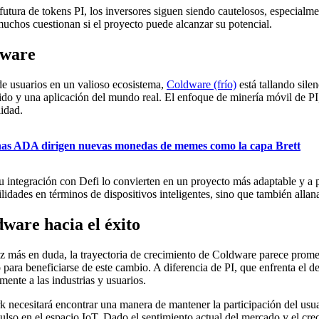
a futura de tokens PI, los inversores siguen siendo cautelosos, especial
y muchos cuestionan si el proyecto puede alcanzar su potencial.
dware
de usuarios en un valioso ecosistema,
Coldware (frío)
está tallando sile
ólido y una aplicación del mundo real. El enfoque de minería móvil de 
lidad.
enas ADA dirigen nuevas monedas de memes como la capa Brett
u integración con Defi lo convierten en un proyecto más adaptable y a
lidades en términos de dispositivos inteligentes, sino que también alla
ware hacia el éxito
vez más en duda, la trayectoria de crecimiento de Coldware parece pro
ara beneficiarse de este cambio. A diferencia de PI, que enfrenta el de
mente a las industrias y usuarios.
necesitará encontrar una manera de mantener la participación del usuar
o en el espacio IoT. Dado el sentimiento actual del mercado y el creci