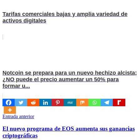
Tarifas comerciales bajas y amplia variedad de
activos digitales
Notcoin se prepara para un nuevo hechizo alcista;
¿NO puede el precio aumentar un 50% para
formar u...
Navegación
Entrada anterior
de
El nuevo programa de EOS aumenta sus ganancias
entradas
criptográficas