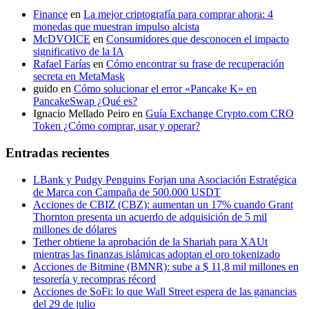
Finance
en
La mejor criptografía para comprar ahora: 4
monedas que muestran impulso alcista
McDVOICE
en
Consumidores que desconocen el impacto
significativo de la IA
Rafael Farías
en
Cómo encontrar su frase de recuperación
secreta en MetaMask
guido
en
Cómo solucionar el error «Pancake K» en
PancakeSwap ¿Qué es?
Ignacio Mellado Peiro
en
Guía Exchange Crypto.com CRO
Token ¿Cómo comprar, usar y operar?
Entradas recientes
LBank y Pudgy Penguins Forjan una Asociación Estratégica
de Marca con Campaña de 500.000 USDT
Acciones de CBIZ (CBZ): aumentan un 17% cuando Grant
Thornton presenta un acuerdo de adquisición de 5 mil
millones de dólares
Tether obtiene la aprobación de la Shariah para XAUt
mientras las finanzas islámicas adoptan el oro tokenizado
Acciones de Bitmine (BMNR): sube a $ 11,8 mil millones en
tesorería y recompras récord
Acciones de SoFi: lo que Wall Street espera de las ganancias
del 29 de julio