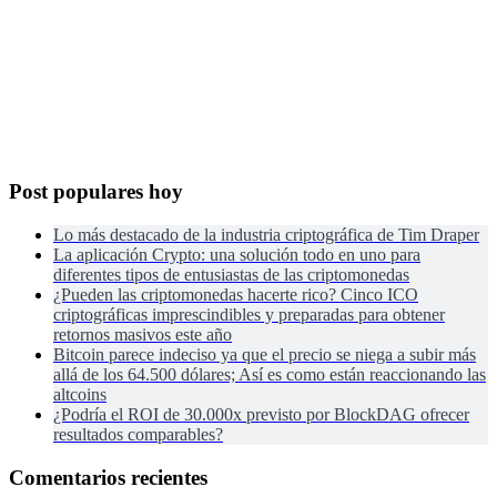
Post populares hoy
Lo más destacado de la industria criptográfica de Tim Draper
La aplicación Crypto: una solución todo en uno para
diferentes tipos de entusiastas de las criptomonedas
¿Pueden las criptomonedas hacerte rico? Cinco ICO
criptográficas imprescindibles y preparadas para obtener
retornos masivos este año
Bitcoin parece indeciso ya que el precio se niega a subir más
allá de los 64.500 dólares; Así es como están reaccionando las
altcoins
¿Podría el ROI de 30.000x previsto por BlockDAG ofrecer
resultados comparables?
Comentarios recientes