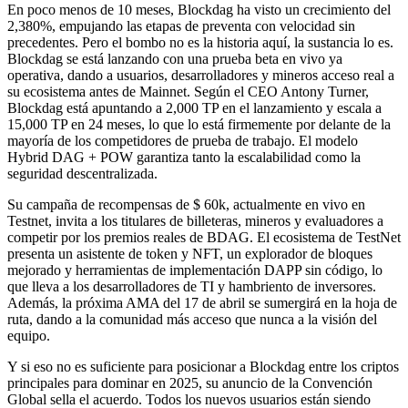
En poco menos de 10 meses, Blockdag ha visto un crecimiento del
2,380%, empujando las etapas de preventa con velocidad sin
precedentes. Pero el bombo no es la historia aquí, la sustancia lo es.
Blockdag se está lanzando con una prueba beta en vivo ya
operativa, dando a usuarios, desarrolladores y mineros acceso real a
su ecosistema antes de Mainnet. Según el CEO Antony Turner,
Blockdag está apuntando a 2,000 TP en el lanzamiento y escala a
15,000 TP en 24 meses, lo que lo está firmemente por delante de la
mayoría de los competidores de prueba de trabajo. El modelo
Hybrid DAG + POW garantiza tanto la escalabilidad como la
seguridad descentralizada.
Su campaña de recompensas de $ 60k, actualmente en vivo en
Testnet, invita a los titulares de billeteras, mineros y evaluadores a
competir por los premios reales de BDAG. El ecosistema de TestNet
presenta un asistente de token y NFT, un explorador de bloques
mejorado y herramientas de implementación DAPP sin código, lo
que lleva a los desarrolladores de TI y hambriento de inversores.
Además, la próxima AMA del 17 de abril se sumergirá en la hoja de
ruta, dando a la comunidad más acceso que nunca a la visión del
equipo.
Y si eso no es suficiente para posicionar a Blockdag entre los criptos
principales para dominar en 2025, su anuncio de la Convención
Global sella el acuerdo. Todos los nuevos usuarios están siendo