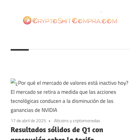
Saltar
al
contenido
cryptoshitcompra.com
17 de abril de 2025
Altcoins y criptomonedas
Resultados sólidos de Q1 con
precaución sobre la tarifa