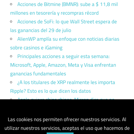
Acciones de Bitmine (BMNR): sube a $ 11,8 mil
millones en tesorería y recompras récord
Acciones de SoFi: lo que Wall Street espera de
las ganancias del 29 de julio
AlienWP amplía su enfoque con noticias diarias
sobre casinos e iGaming
Principales acciones a seguir esta semana:
Microsoft, Apple, Amazon, Meta y Visa enfrentan
ganancias fundamentales
¿A los titulares de XRP realmente les importa
Ripple? Esto es lo que dicen los datos
Apple quiere chips chinos. Micron dice que no.
Trump tiene que elegir un bando.
Las cookies nos permiten ofrecer nuestros servicios. Al
utilizar nuestros servicios, aceptas el uso que hacemos de