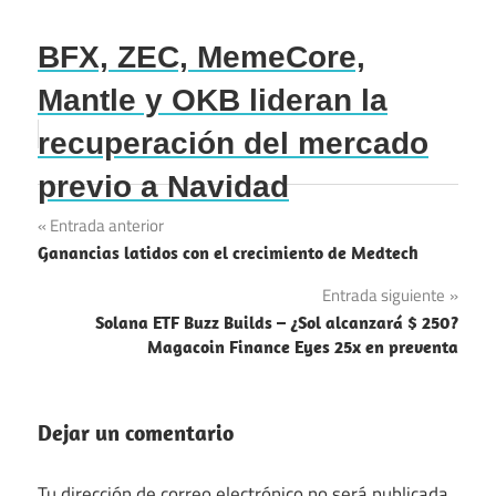
BFX, ZEC, MemeCore,
Mantle y OKB lideran la
recuperación del mercado
previo a Navidad
Navegación
Entrada anterior
Ganancias latidos con el crecimiento de Medtech
de
Entrada siguiente
entradas
Solana ETF Buzz Builds – ¿Sol alcanzará $ 250?
Magacoin Finance Eyes 25x en preventa
Dejar un comentario
Tu dirección de correo electrónico no será publicada.