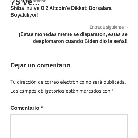
75 ve...
Entrada anterior
Navegación
Shiba Inu ve O 2 Altcoin'e Dikkat: Borsalara
de
Boşaltılıyor!
entradas
Entrada siguiente
¡Estas monedas meme se dispararon, estas se
desplomaron cuando Biden dio la señal!
Dejar un comentario
Tu dirección de correo electrónico no será publicada.
Los campos obligatorios están marcados con
*
Comentario
*