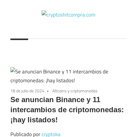
Saltar
al
contenido
cryptoshitcompra.com
18 de julio de 2024
Altcoins y criptomonedas
Se anuncian Binance y 11
intercambios de criptomonedas:
¡hay listados!
Publicado por
cryptoka