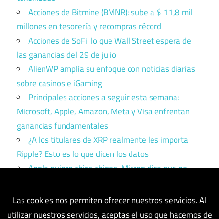
Acciones de Bitmine (BMNR): sube a $ 11,8 mil
millones en tesorería y recompras récord
Acciones de SoFi: lo que Wall Street espera de
las ganancias del 29 de julio
AlienWP amplía su enfoque con noticias diarias
sobre casinos e iGaming
Principales acciones a seguir esta semana:
Microsoft, Apple, Amazon, Meta y Visa enfrentan
ganancias fundamentales
¿A los titulares de XRP realmente les importa
Ripple? Esto es lo que dicen los datos
Apple quiere chips chinos. Micron dice que no.
Trump tiene que elegir un bando.
Las cookies nos permiten ofrecer nuestros servicios. Al
utilizar nuestros servicios, aceptas el uso que hacemos de