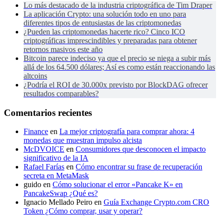
Lo más destacado de la industria criptográfica de Tim Draper
La aplicación Crypto: una solución todo en uno para
diferentes tipos de entusiastas de las criptomonedas
¿Pueden las criptomonedas hacerte rico? Cinco ICO
criptográficas imprescindibles y preparadas para obtener
retornos masivos este año
Bitcoin parece indeciso ya que el precio se niega a subir más
allá de los 64.500 dólares; Así es como están reaccionando las
altcoins
¿Podría el ROI de 30.000x previsto por BlockDAG ofrecer
resultados comparables?
Comentarios recientes
Finance
en
La mejor criptografía para comprar ahora: 4
monedas que muestran impulso alcista
McDVOICE
en
Consumidores que desconocen el impacto
significativo de la IA
Rafael Farías
en
Cómo encontrar su frase de recuperación
secreta en MetaMask
guido
en
Cómo solucionar el error «Pancake K» en
PancakeSwap ¿Qué es?
Ignacio Mellado Peiro
en
Guía Exchange Crypto.com CRO
Token ¿Cómo comprar, usar y operar?