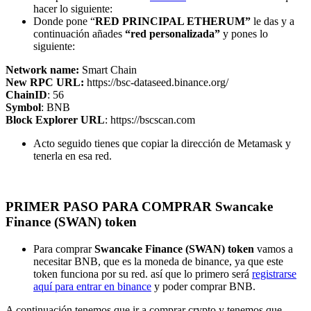
hacer lo siguiente:
Donde pone “
RED PRINCIPAL ETHERUM”
le das y a
continuación añades
“red personalizada”
y pones lo
siguiente:
Network name:
Smart Chain
New RPC URL:
https://bsc-dataseed.binance.org/
ChainID
: 56
Symbol
: BNB
Block Explorer URL
: https://bscscan.com
Acto seguido tienes que copiar la dirección de Metamask y
tenerla en esa red.
PRIMER PASO PARA COMPRAR Swancake
Finance (SWAN) token
Para comprar
Swancake Finance (SWAN) token
vamos a
necesitar BNB, que es la moneda de binance, ya que este
token funciona por su red. así que lo primero será
registrarse
aquí para entrar en binance
y poder comprar BNB.
A continuación tenemos que ir a comprar crypto y tenemos que