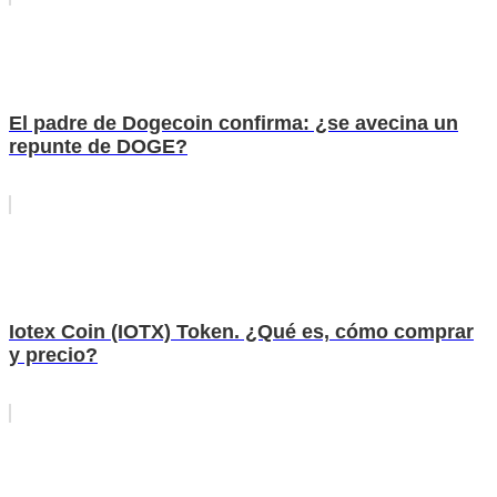
El padre de Dogecoin confirma: ¿se avecina un
repunte de DOGE?
Iotex Coin (IOTX) Token. ¿Qué es, cómo comprar
y precio?