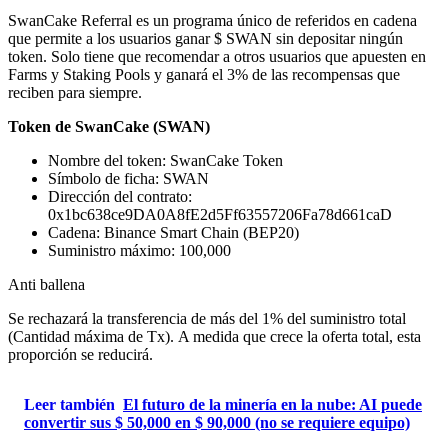
SwanCake Referral es un programa único de referidos en cadena
que permite a los usuarios ganar $ SWAN sin depositar ningún
token. Solo tiene que recomendar a otros usuarios que apuesten en
Farms y Staking Pools y ganará el 3% de las recompensas que
reciben para siempre.
Token de SwanCake (SWAN)
Nombre del token: SwanCake Token
Símbolo de ficha: SWAN
Dirección del contrato:
0x1bc638ce9DA0A8fE2d5Ff63557206Fa78d661caD
Cadena: Binance Smart Chain (BEP20)
Suministro máximo: 100,000
Anti ballena
Se rechazará la transferencia de más del 1% del suministro total
(Cantidad máxima de Tx). A medida que crece la oferta total, esta
proporción se reducirá.
Leer también
El futuro de la minería en la nube: AI puede
convertir sus $ 50,000 en $ 90,000 (no se requiere equipo)