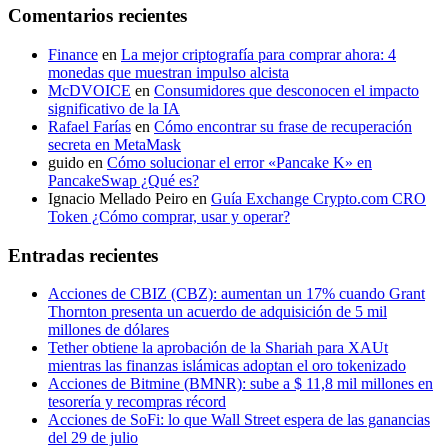
Comentarios recientes
Finance
en
La mejor criptografía para comprar ahora: 4
monedas que muestran impulso alcista
McDVOICE
en
Consumidores que desconocen el impacto
significativo de la IA
Rafael Farías
en
Cómo encontrar su frase de recuperación
secreta en MetaMask
guido
en
Cómo solucionar el error «Pancake K» en
PancakeSwap ¿Qué es?
Ignacio Mellado Peiro
en
Guía Exchange Crypto.com CRO
Token ¿Cómo comprar, usar y operar?
Entradas recientes
Acciones de CBIZ (CBZ): aumentan un 17% cuando Grant
Thornton presenta un acuerdo de adquisición de 5 mil
millones de dólares
Tether obtiene la aprobación de la Shariah para XAUt
mientras las finanzas islámicas adoptan el oro tokenizado
Acciones de Bitmine (BMNR): sube a $ 11,8 mil millones en
tesorería y recompras récord
Acciones de SoFi: lo que Wall Street espera de las ganancias
del 29 de julio