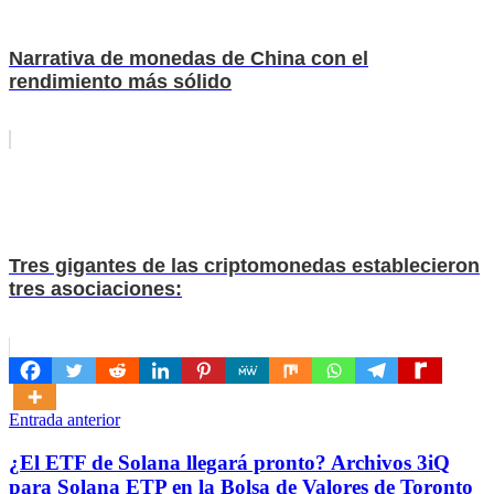
Narrativa de monedas de China con el
rendimiento más sólido
Tres gigantes de las criptomonedas establecieron
tres asociaciones:
Navegación
Entrada anterior
de
¿El ETF de Solana llegará pronto? Archivos 3iQ
entradas
para Solana ETP en la Bolsa de Valores de Toronto