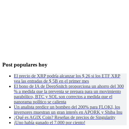
Post populares hoy
El precio de XRP podría alcanzar los $ 26 si los ETF XRP
vea las entradas de $ 5B en el primer mes
El bono de IA de DeepSnitch proporciona un ahorro del 300
% a medida que la preventa se prepara para un movimiento
parabólico, BTC y SOL son correctos a medida que el
panorama político se calienta
Un analista predice un bombeo del 200% para FLOKI, los
inversores muestran un gran interés en APORK y Shiba Inu
¿Qué es AGIX Coin? Reseñas de precios de Singularity
¡Uno había ganado el 7.000 por ciento!