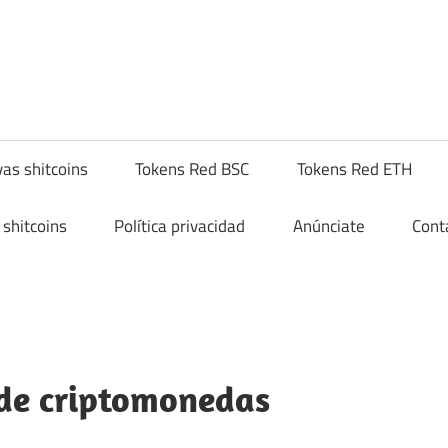
hitcompra.com
as shitcoins
Tokens Red BSC
Tokens Red ETH
shitcoins
Política privacidad
Anúnciate
Cont
 de criptomonedas