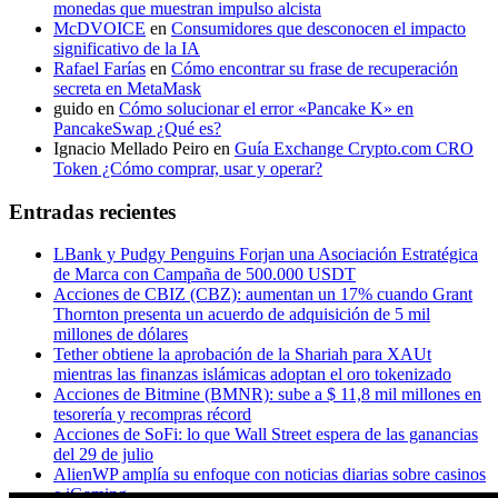
monedas que muestran impulso alcista
McDVOICE
en
Consumidores que desconocen el impacto
significativo de la IA
Rafael Farías
en
Cómo encontrar su frase de recuperación
secreta en MetaMask
guido
en
Cómo solucionar el error «Pancake K» en
PancakeSwap ¿Qué es?
Ignacio Mellado Peiro
en
Guía Exchange Crypto.com CRO
Token ¿Cómo comprar, usar y operar?
Entradas recientes
LBank y Pudgy Penguins Forjan una Asociación Estratégica
de Marca con Campaña de 500.000 USDT
Acciones de CBIZ (CBZ): aumentan un 17% cuando Grant
Thornton presenta un acuerdo de adquisición de 5 mil
millones de dólares
Tether obtiene la aprobación de la Shariah para XAUt
mientras las finanzas islámicas adoptan el oro tokenizado
Acciones de Bitmine (BMNR): sube a $ 11,8 mil millones en
tesorería y recompras récord
Acciones de SoFi: lo que Wall Street espera de las ganancias
del 29 de julio
AlienWP amplía su enfoque con noticias diarias sobre casinos
e iGaming