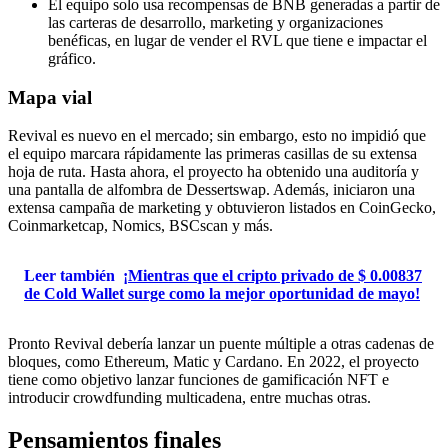
El equipo solo usa recompensas de BNB generadas a partir de
las carteras de desarrollo, marketing y organizaciones
benéficas, en lugar de vender el RVL que tiene e impactar el
gráfico.
Mapa vial
Revival es nuevo en el mercado; sin embargo, esto no impidió que
el equipo marcara rápidamente las primeras casillas de su extensa
hoja de ruta. Hasta ahora, el proyecto ha obtenido una auditoría y
una pantalla de alfombra de Dessertswap. Además, iniciaron una
extensa campaña de marketing y obtuvieron listados en CoinGecko,
Coinmarketcap, Nomics, BSCscan y más.
Leer también
¡Mientras que el cripto privado de $ 0.00837
de Cold Wallet surge como la mejor oportunidad de mayo!
Pronto Revival debería lanzar un puente múltiple a otras cadenas de
bloques, como
Ethereum
, Matic y Cardano. En 2022, el proyecto
tiene como objetivo lanzar funciones de gamificación NFT e
introducir crowdfunding multicadena, entre muchas otras.
Pensamientos finales